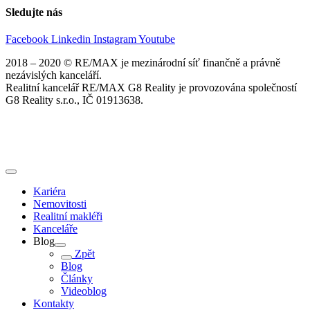
Sledujte nás
Facebook
Linkedin
Instagram
Youtube
2018 – 2020 © RE/MAX je mezinárodní síť finančně a právně
nezávislých kanceláří.
Realitní kancelář RE/MAX G8 Reality je provozována společností
G8 Reality s.r.o., IČ 01913638.
Kariéra
Nemovitosti
Realitní makléři
Kanceláře
Blog
Zpět
Blog
Články
Videoblog
Kontakty