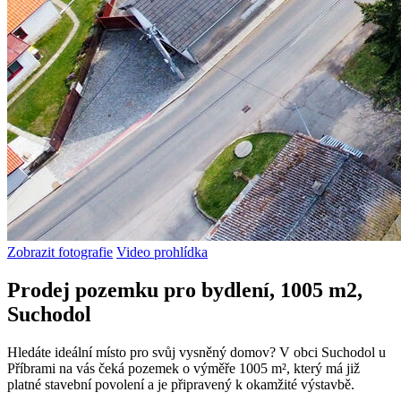
Zobrazit fotografie
Video prohlídka
Prodej pozemku pro bydlení, 1005 m2,
Suchodol
Hledáte ideální místo pro svůj vysněný domov? V obci Suchodol u
Příbrami na vás čeká pozemek o výměře 1005 m², který má již
platné stavební povolení a je připravený k okamžité výstavbě.