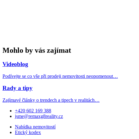
Mohlo by vás zajímat
Videoblog
Podívejte se co vše při prodeji nemovitosti neopomenout…
Rady a tipy
Zajímavé články o trendech a tipech v realitách…
+420 602 169 388
jsme@remaxg8reality.cz
Nabídka nemovitostí
Etický kodex