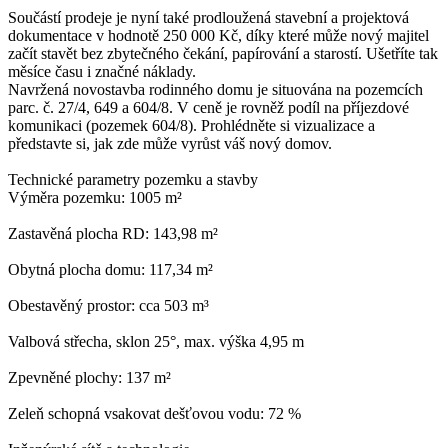
Součástí prodeje je nyní také prodloužená stavební a projektová
dokumentace v hodnotě 250 000 Kč, díky které může nový majitel
začít stavět bez zbytečného čekání, papírování a starostí. Ušetříte tak
měsíce času i značné náklady.
Navržená novostavba rodinného domu je situována na pozemcích
parc. č. 27/4, 649 a 604/8. V ceně je rovněž podíl na příjezdové
komunikaci (pozemek 604/8). Prohlédněte si vizualizace a
představte si, jak zde může vyrůst váš nový domov.
Technické parametry pozemku a stavby
Výměra pozemku: 1005 m²
Zastavěná plocha RD: 143,98 m²
Obytná plocha domu: 117,34 m²
Obestavěný prostor: cca 503 m³
Valbová střecha, sklon 25°, max. výška 4,95 m
Zpevněné plochy: 137 m²
Zeleň schopná vsakovat dešťovou vodu: 72 %