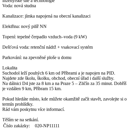
Inženýrské sítě a technologie
Voda: nová studna
Kanalizace: jímka napojená na obecní kanalizaci
Elektřina: nový pilíř NN
Topení: tepelné čerpadlo vzduch–voda (9 kW)
Dešťová voda: retenční nádrž + vsakovací systém
Parkování: na zpevněné ploše u domu
Lokalita
Suchodol leží pouhých 6 km od Příbrami a je napojen na PID.
Najdete zde školu, školku, obchod, obecní úřad i další služby.
Na dálnici D4 jste za 8 km a na Praze 5 – Zličín za 35 minut. Dobříš
je vzdálen 9 km, Příbram 15 km.
Pokud hledáte místo, kde můžete okamžitě začít stavět, zavolejte si o
termín prohlídky.
Rád vám poskytnu více informací.
Těším se na setkání.
Číslo zakázky:
020-NP11111