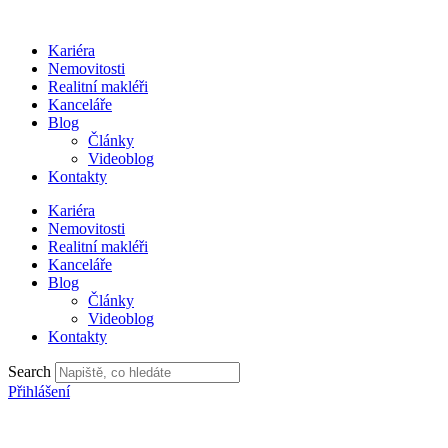
Přejít
k
Kariéra
obsahu
Nemovitosti
Realitní makléři
Kanceláře
Blog
Články
Videoblog
Kontakty
Kariéra
Nemovitosti
Realitní makléři
Kanceláře
Blog
Články
Videoblog
Kontakty
Search
Přihlášení