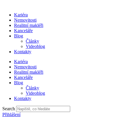
Přejít
k
Kariéra
obsahu
Nemovitosti
Realitní makléři
Kanceláře
Blog
Články
Videoblog
Kontakty
Kariéra
Nemovitosti
Realitní makléři
Kanceláře
Blog
Články
Videoblog
Kontakty
Search
Přihlášení