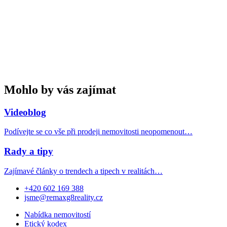
Mohlo by vás zajímat
Videoblog
Podívejte se co vše při prodeji nemovitosti neopomenout…
Rady a tipy
Zajímavé články o trendech a tipech v realitách…
+420 602 169 388
jsme@remaxg8reality.cz
Nabídka nemovitostí
Etický kodex