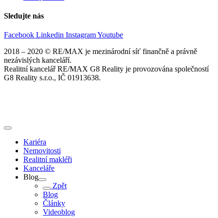
Sledujte nás
Facebook
Linkedin
Instagram
Youtube
2018 – 2020 © RE/MAX je mezinárodní síť finančně a právně
nezávislých kanceláří.
Realitní kancelář RE/MAX G8 Reality je provozována společností
G8 Reality s.r.o., IČ 01913638.
Kariéra
Nemovitosti
Realitní makléři
Kanceláře
Blog
Zpět
Blog
Články
Videoblog