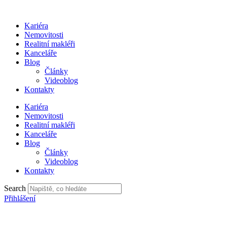
Přejít
k
Kariéra
obsahu
Nemovitosti
Realitní makléři
Kanceláře
Blog
Články
Videoblog
Kontakty
Kariéra
Nemovitosti
Realitní makléři
Kanceláře
Blog
Články
Videoblog
Kontakty
Search
Přihlášení