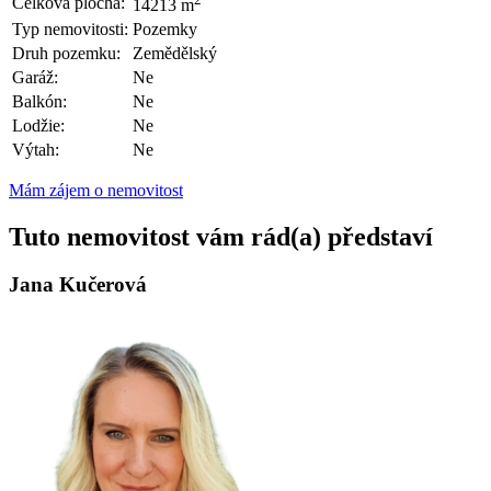
Celková plocha:
14213 m
Typ nemovitosti:
Pozemky
Druh pozemku:
Zemědělský
Garáž:
Ne
Balkón:
Ne
Lodžie:
Ne
Výtah:
Ne
Mám zájem o nemovitost
Tuto nemovitost vám rád(a) představí
Jana Kučerová