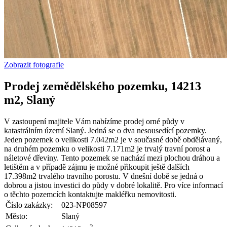
Zobrazit fotografie
Prodej zemědělského pozemku, 14213
m2, Slaný
V zastoupení majitele Vám nabízíme prodej orné půdy v
katastrálním území Slaný. Jedná se o dva nesousedící pozemky.
Jeden pozemek o velikosti 7.042m2 je v současné době obdělávaný,
na druhém pozemku o velikosti 7.171m2 je trvalý travní porost a
náletové dřeviny. Tento pozemek se nachází mezi plochou dráhou a
letištěm a v případě zájmu je možné přikoupit ještě dalších
17.398m2 trvalého travního porostu. V dnešní době se jedná o
dobrou a jistou investici do půdy v dobré lokalitě. Pro více informací
o těchto pozemcích kontaktujte makléřku nemovitosti.
Číslo zakázky:
023-NP08597
Město:
Slaný
2