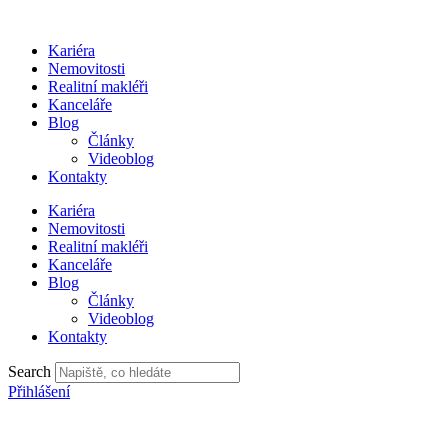
Přejít
k
Kariéra
obsahu
Nemovitosti
Realitní makléři
Kanceláře
Blog
Články
Videoblog
Kontakty
Kariéra
Nemovitosti
Realitní makléři
Kanceláře
Blog
Články
Videoblog
Kontakty
Search
Přihlášení