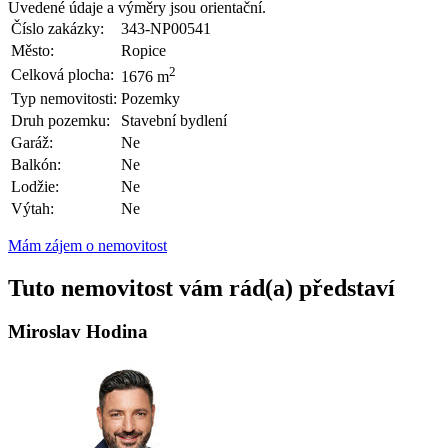
Uvedené údaje a výměry jsou orientační.
Číslo zakázky:
343-NP00541
Město:
Ropice
2
Celková plocha:
1676 m
Typ nemovitosti:
Pozemky
Druh pozemku:
Stavební bydlení
Garáž:
Ne
Balkón:
Ne
Lodžie:
Ne
Výtah:
Ne
Mám zájem o nemovitost
Tuto nemovitost vám rád(a) představí
Miroslav Hodina