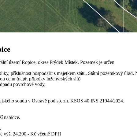
pice
rální území Ropice, okres Frýdek Místek. Pozemek je určen
ky, příslušnost hospodařit s majetkem státu, Státní pozemkový úřad.
ou cenu (např. přípojky inženýrských sítí)
 odpadu povrchové vody,
rajského soudu v Ostravě pod sp. zn. KSOS 40 INS 21944/2024.
ší nabídce.
.
ve výši 24.200,- Kč včetně DPH