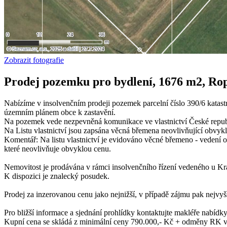
Zobrazit fotografie
Prodej pozemku pro bydlení, 1676 m2, Ro
Nabízíme v insolvenčním prodeji pozemek parcelní číslo 390/6 katast
územním plánem obce k zastavění.
Na pozemek vede nezpevněná komunikace ve vlastnictví České republi
Na Listu vlastnictví jsou zapsána věcná břemena neovlivňující obvykl
Komentář: Na listu vlastnictví je evidováno věcné břemeno - vedení
které neovlivňuje obvyklou cenu.
Nemovitost je prodávána v rámci insolvenčního řízení vedeného u K
K dispozici je znalecký posudek.
Prodej za inzerovanou cenu jako nejnižší, v případě zájmu pak nejvyš
Pro bližší informace a sjednání prohlídky kontaktujte makléře nabídky
Kupní cena se skládá z minimální ceny 790.000,- Kč + odměny RK 