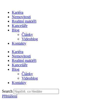
Přejít
k
Kariéra
obsahu
Nemovitosti
Realitní makléři
Kanceláře
Blog
Články
Videoblog
Kontakty
Kariéra
Nemovitosti
Realitní makléři
Kanceláře
Blog
Články
Videoblog
Kontakty
Search
Přihlášení