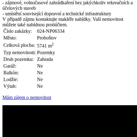
- zájmové, volnočasové zahrádkaření bez jakýchkoliv rekreačních a
účelových staveb
- umístění související dopravní a technické infrastruktury
V případě zájmu kontaktujte makléře nabídky. Vaši nemovitost
můžete také nabídnou protiúčtem.
Číslo zakázky:
024-NP06334
Město:
Proboštov
2
Celková plocha:
5741 m
Typ nemovitosti:
Pozemky
Druh pozemku:
Zahrada
Garáž:
Ne
Balkón:
Ne
Lodžie:
Ne
Výtah:
Ne
Mám zájem o nemovitost