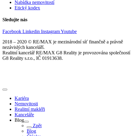
Nabídka nemovitostí
Etický kodex
Sledujte nás
Facebook
Linkedin
Instagram
Youtube
2018 – 2020 © RE/MAX je mezinárodní síť finančně a právně
nezávislých kanceláří.
Realitní kancelář RE/MAX G8 Reality je provozována společností
G8 Reality s.r.o., IČ 01913638.
Kariéra
Nemovitosti
Realitní makléři
Kanceláře
Blog
Zpět
Blog