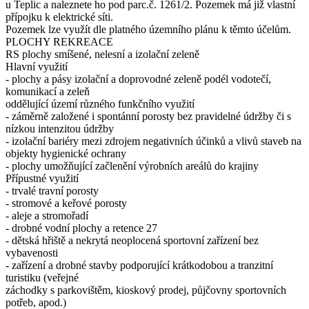
u Teplic a naleznete ho pod parc.č. 1261/2. Pozemek má již vlastní
přípojku k elektrické síti.
Pozemek lze využít dle platného územního plánu k těmto účelům.
PLOCHY REKREACE
RS plochy smíšené, nelesní a izolační zeleně
Hlavní využití
- plochy a pásy izolační a doprovodné zeleně podél vodotečí,
komunikací a zeleň
oddělující území různého funkčního využití
- záměrně založené i spontánní porosty bez pravidelné údržby či s
nízkou intenzitou údržby
- izolační bariéry mezi zdrojem negativních účinků a vlivů staveb na
objekty hygienické ochrany
- plochy umožňující začlenění výrobních areálů do krajiny
Přípustné využití
- trvalé travní porosty
- stromové a keřové porosty
- aleje a stromořadí
- drobné vodní plochy a retence 27
- dětská hřiště a nekrytá neoplocená sportovní zařízení bez
vybavenosti
- zařízení a drobné stavby podporující krátkodobou a tranzitní
turistiku (veřejné
záchodky s parkovištěm, kioskový prodej, půjčovny sportovních
potřeb, apod.)