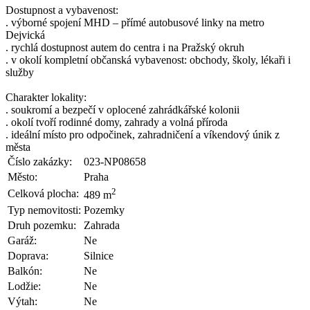
Dostupnost a vybavenost:
. výborné spojení MHD – přímé autobusové linky na metro
Dejvická
. rychlá dostupnost autem do centra i na Pražský okruh
. v okolí kompletní občanská vybavenost: obchody, školy, lékaři i
služby
Charakter lokality:
. soukromí a bezpečí v oplocené zahrádkářské kolonii
. okolí tvoří rodinné domy, zahrady a volná příroda
. ideální místo pro odpočinek, zahradničení a víkendový únik z
města
Číslo zakázky:
023-NP08658
Město:
Praha
2
Celková plocha:
489 m
Typ nemovitosti:
Pozemky
Druh pozemku:
Zahrada
Garáž:
Ne
Doprava:
Silnice
Balkón:
Ne
Lodžie:
Ne
Výtah:
Ne