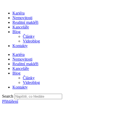
Přejít
k
Kariéra
obsahu
Nemovitosti
Realitní makléři
Kanceláře
Blog
Články
Videoblog
Kontakty
Kariéra
Nemovitosti
Realitní makléři
Kanceláře
Blog
Články
Videoblog
Kontakty
Search
Přihlášení