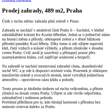
Prodej zahrady, 489 m2, Praha
Únik z ruchu města: zahrada plná zeleně v Praze.
Zahrada se nachází v atraktivní části Prahy 6 – Suchdol, v klidné
zahrádkářské kolonii Ke Kozím hřbetům. Jedná se o jedinečné místo
na hranici města a přírody, obklopené zelení a v těsné blízkosti
přírodní památky Kozí hřbety. Díky tomu si zde užijete naprostý
klid, čistý vzduch a krásné výhledy, a přitom zůstáváte v dosahu
centra Prahy. Celý areál je uzavřený a přístupný pouze přes
uzamykatelnou bránu, což zajišťuje soukromí a bezpečí.
Na zahradě se nachází montovaná zahradní chata, skandinávské
suché WC a je zde k dispozici sezónní voda. Pozemek je obklopen
množstvím zeleně a ovocných stromů, které vytvářejí jedinečnou
atmosféru – opravdovou oázu klidu a pohody.
Tento prostor je ideálním únikem od ruchu velkoměsta, a přitom
zůstává na dosah centra Prahy. Užijete si zde chvíle odpočinku,
zahradničení i rodinnou pohodu.
Perfektní příležitost pro ty, kdo hledají harmonii s přírodou bez
nutnosti cestovat daleko za Prahu.