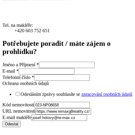
Tel. na makléře:
+420 603 752 651
Potřebujete poradit / máte zájem o
prohlídku?
Jméno a Příjmení
*
E-mail
*
Telefonní číslo
*
Ochrana osobních údajů
Odesláním zprávy souhlasíte se
zpracování osobních údajů
Kód nemovitosti
URL nemovitosti
E-mail makléře
Odeslat