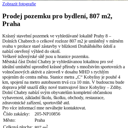
Zobrazit fotografie
Prodej pozemku pro bydlení, 807 m2,
Praha
Krásný stavební pozemek ve vyhledávané lokalitě Prahy 8 –
Dolních Chabrech o celkové rozloze 807 m2 je umístěný v mírném
svahu v proluce staré zástavby v blízkosti Draháňského údolí a
nabízí otevřený výhled do okolí.
Veškeré inženýrské sítě jsou u hranice pozemku.
Městská část Dolní Chabry je vyhledávanou lokalitou pro své
ideální umístění uprostřed krásné přírody s množstvím sportovních a
volnočasových aktivit a zároveň v dosahu MHD s rychlým
spojením do centra města. Stanice metra „C“ Kobylisy je pouhé 4
km, spojení na metro autobusem trvá cca 10 min. V budoucnu bude
doprava ještě snazší díky nové tramvajové lince Kobylisy – Zdiby.
Dolní Chabry nabízí svým obyvatelům kompletní občanskou
vybavenost, základní školu, školku, obchody, restaurace,
zdravotnické zařízení, sportoviště atd.
Pro více informací mne neváhejte kontaktovat.
Číslo zakázky:
205-NP10856
Město:
Praha
2
Celková plocha:
807 m