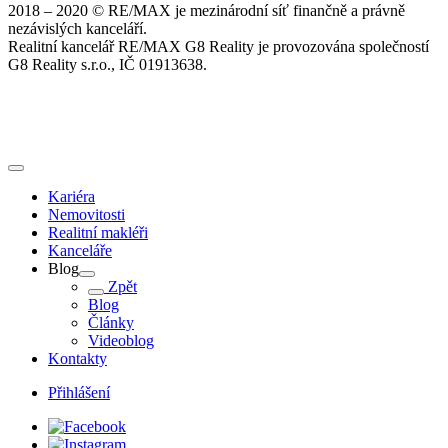
2018 – 2020 © RE/MAX je mezinárodní síť finančně a právně
nezávislých kanceláří.
Realitní kancelář RE/MAX G8 Reality je provozována společností
G8 Reality s.r.o., IČ 01913638.
Kariéra
Nemovitosti
Realitní makléři
Kanceláře
Blog
Zpět
Blog
Články
Videoblog
Kontakty
Přihlášení