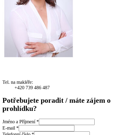
Tel. na makléře:
+420 739 486 487
Potřebujete poradit / máte zájem o
prohlídku?
Jméno a Příjmení
*
E-mail
*
Telefonní číslo
*