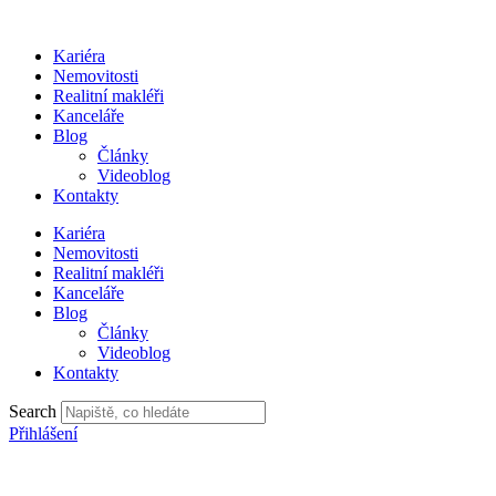
Přejít
k
Kariéra
obsahu
Nemovitosti
Realitní makléři
Kanceláře
Blog
Články
Videoblog
Kontakty
Kariéra
Nemovitosti
Realitní makléři
Kanceláře
Blog
Články
Videoblog
Kontakty
Search
Přihlášení