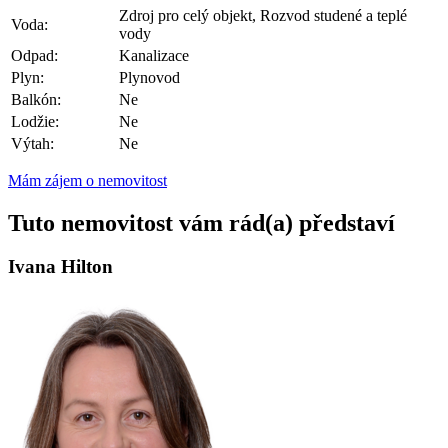
Zdroj pro celý objekt, Rozvod studené a teplé
Voda:
vody
Odpad:
Kanalizace
Plyn:
Plynovod
Balkón:
Ne
Lodžie:
Ne
Výtah:
Ne
Mám zájem o nemovitost
Tuto nemovitost vám rád(a) představí
Ivana Hilton