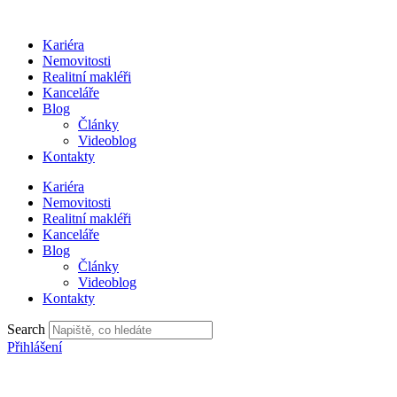
Přejít
k
Kariéra
obsahu
Nemovitosti
Realitní makléři
Kanceláře
Blog
Články
Videoblog
Kontakty
Kariéra
Nemovitosti
Realitní makléři
Kanceláře
Blog
Články
Videoblog
Kontakty
Search
Přihlášení