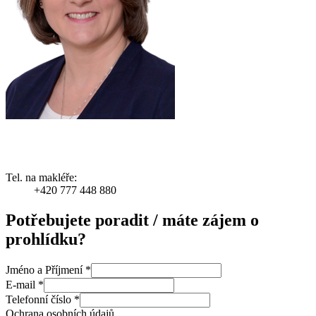
Tel. na makléře:
+420 777 448 880
Potřebujete poradit / máte zájem o
prohlídku?
Jméno a Příjmení
*
E-mail
*
Telefonní číslo
*
Ochrana osobních údajů