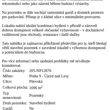
rekonstrukci nebo jako zázemí během budoucí výstavby.
Na pozemku se dále nachází samostatná garáž a dostatek prostoru
pro parkování. Přístup je z klidné ulice s minimálním provozem.
Lokalita nabízí ideální kombinaci bydlení v přírodě a zároveň
dobrou dostupnost veškeré občanské vybavenosti – v docházkové
vzdálenosti jsou obchody, restaurace i další služby.
Tato nabídka je zajímavou příležitostí především pro ty, kteří hledají
větší stavební pozemek v zavedené lokalitě s výbornou dostupností
a potenciálem do budoucna.
Pro více informací nebo sjednání prohlídky mě neváhejte
kontaktovat.
Číslo zakázky:
205-NP12876
Město:
Praha 9 - Újezd nad Lesy
Ulice:
Pilovská
2
Celková plocha:
1696 m
Typ
Pozemky
nemovitosti:
Druh pozemku:
Stavební bydlení
Garáž:
Ne