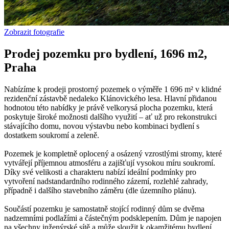
Zobrazit fotografie
Prodej pozemku pro bydlení, 1696 m2,
Praha
Nabízíme k prodeji prostorný pozemek o výměře 1 696 m² v klidné
rezidenční zástavbě nedaleko Klánovického lesa. Hlavní přidanou
hodnotou této nabídky je právě velkorysá plocha pozemku, která
poskytuje široké možnosti dalšího využití – ať už pro rekonstrukci
stávajícího domu, novou výstavbu nebo kombinaci bydlení s
dostatkem soukromí a zeleně.
Pozemek je kompletně oplocený a osázený vzrostlými stromy, které
vytvářejí příjemnou atmosféru a zajišťují vysokou míru soukromí.
Díky své velikosti a charakteru nabízí ideální podmínky pro
vytvoření nadstandardního rodinného zázemí, rozlehlé zahrady,
případně i dalšího stavebního záměru (dle územního plánu).
Součástí pozemku je samostatně stojící rodinný dům se dvěma
nadzemními podlažími a částečným podsklepením. Dům je napojen
na všechny inženýrské sítě a může sloužit k okamžitému bydlení,