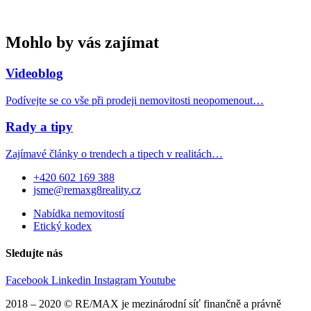
Mohlo by vás zajímat
Videoblog
Podívejte se co vše při prodeji nemovitosti neopomenout…
Rady a tipy
Zajímavé články o trendech a tipech v realitách…
+420 602 169 388
jsme@remaxg8reality.cz
Nabídka nemovitostí
Etický kodex
Sledujte nás
Facebook
Linkedin
Instagram
Youtube
2018 – 2020 © RE/MAX je mezinárodní síť finančně a právně