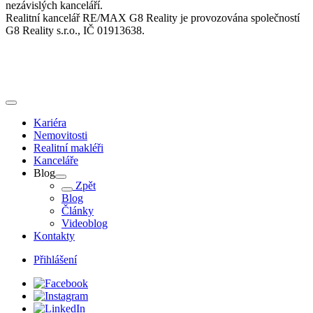
nezávislých kanceláří.
Realitní kancelář RE/MAX G8 Reality je provozována společností
G8 Reality s.r.o., IČ 01913638.
Kariéra
Nemovitosti
Realitní makléři
Kanceláře
Blog
Zpět
Blog
Články
Videoblog
Kontakty
Přihlášení