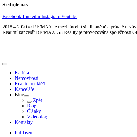
Sledujte nás
Facebook
Linkedin
Instagram
Youtube
2018 – 2020 © RE/MAX je mezinárodní síť finančně a právně nezávis
Realitní kancelář RE/MAX G8 Reality je provozována společností G8 
Kariéra
Nemovitosti
Realitní makléři
Kanceláře
Blog
Zpět
Blog
Články
Videoblog
Kontakty
Přihlášení