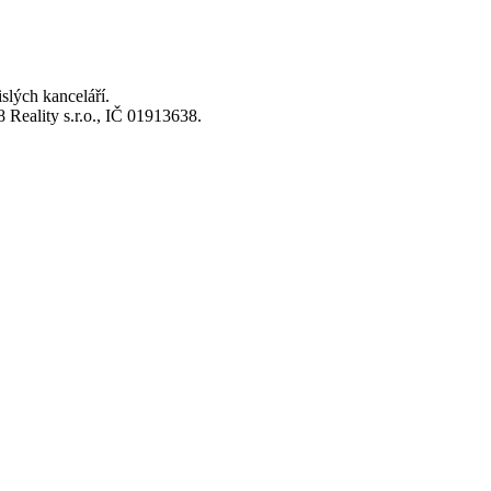
lých kanceláří.
Reality s.r.o., IČ 01913638.