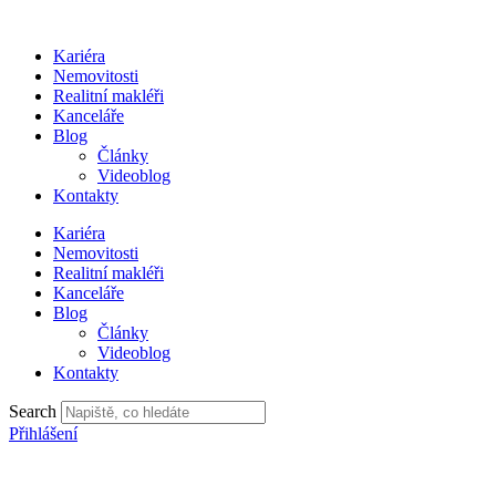
Přejít
k
Kariéra
obsahu
Nemovitosti
Realitní makléři
Kanceláře
Blog
Články
Videoblog
Kontakty
Kariéra
Nemovitosti
Realitní makléři
Kanceláře
Blog
Články
Videoblog
Kontakty
Search
Přihlášení