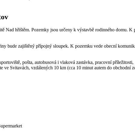
tov
itě Nad hřištěm. Pozemky jsou určeny k výstavbě rodinného domu. K p
řiny bude zajištěný přípojný sloupek. K pozemku vede obecní komunikac
portoviště, pošta, autobusová i vlaková zastávka, pracovní příležitosti, .
ete ve Svitavách, vzdálených 10 km (cca 10 minut autem do obchodní z
 Supermarket