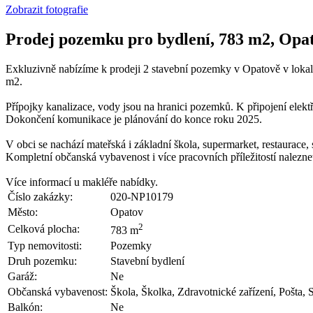
Zobrazit fotografie
Prodej pozemku pro bydlení, 783 m2, Opa
Exkluzivně nabízíme k prodeji 2 stavební pozemky v Opatově v lokal
m2.
Přípojky kanalizace, vody jsou na hranici pozemků. K připojení elekt
Dokončení komunikace je plánování do konce roku 2025.
V obci se nachází mateřská i základní škola, supermarket, restaurace, s
Kompletní občanská vybavenost i více pracovních příležitostí nalezn
Více informací u makléře nabídky.
Číslo zakázky:
020-NP10179
Město:
Opatov
2
Celková plocha:
783 m
Typ nemovitosti:
Pozemky
Druh pozemku:
Stavební bydlení
Garáž:
Ne
Občanská vybavenost:
Škola, Školka, Zdravotnické zařízení, Pošta,
Balkón:
Ne