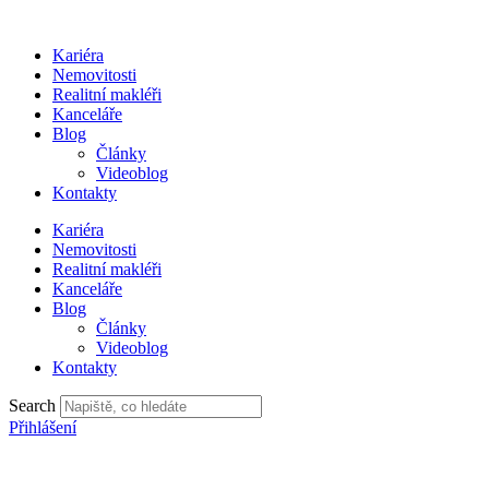
Přejít
k
Kariéra
obsahu
Nemovitosti
Realitní makléři
Kanceláře
Blog
Články
Videoblog
Kontakty
Kariéra
Nemovitosti
Realitní makléři
Kanceláře
Blog
Články
Videoblog
Kontakty
Search
Přihlášení