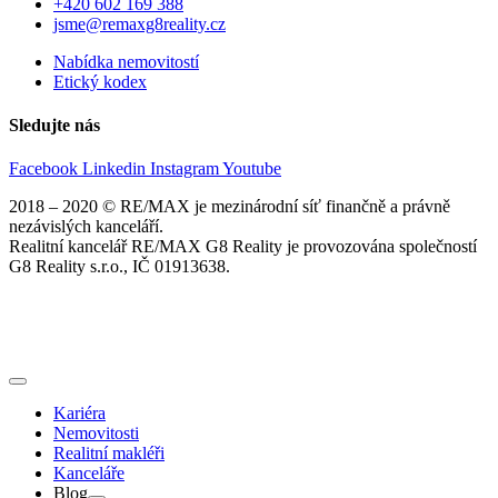
+420 602 169 388
jsme@remaxg8reality.cz
Nabídka nemovitostí
Etický kodex
Sledujte nás
Facebook
Linkedin
Instagram
Youtube
2018 – 2020 © RE/MAX je mezinárodní síť finančně a právně
nezávislých kanceláří.
Realitní kancelář RE/MAX G8 Reality je provozována společností
G8 Reality s.r.o., IČ 01913638.
Kariéra
Nemovitosti
Realitní makléři
Kanceláře
Blog