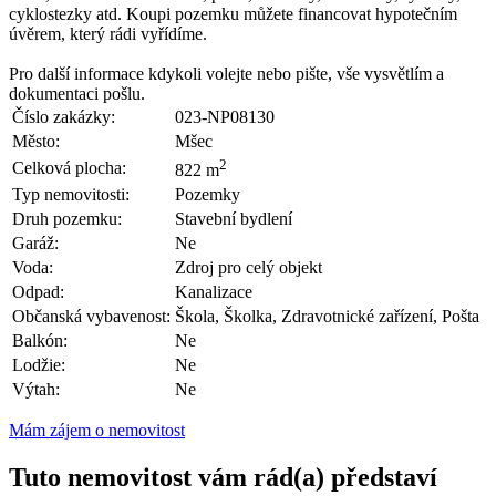
cyklostezky atd. Koupi pozemku můžete financovat hypotečním
úvěrem, který rádi vyřídíme.
Pro další informace kdykoli volejte nebo pište, vše vysvětlím a
dokumentaci pošlu.
Číslo zakázky:
023-NP08130
Město:
Mšec
2
Celková plocha:
822 m
Typ nemovitosti:
Pozemky
Druh pozemku:
Stavební bydlení
Garáž:
Ne
Voda:
Zdroj pro celý objekt
Odpad:
Kanalizace
Občanská vybavenost:
Škola, Školka, Zdravotnické zařízení, Pošta
Balkón:
Ne
Lodžie:
Ne
Výtah:
Ne
Mám zájem o nemovitost
Tuto nemovitost vám rád(a) představí