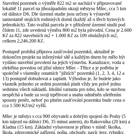
Stavební pozemek o výměře 822 m2 se nachází v připravované
lokalitě 11 parcel na jihozápadním okraji městysu Mšec, cca 5 km
od dálnice D6. Dle územní studie jsou určeny k výstavbě
samostatně stojících rodinných domů (každý až o třech bytových
jednotkách). Tato svažitá parcela je v přiložené územní studii pod
číslem 11, zde uvedená výměra 800 m2 byla původní. Cena je 2.600
Kč za 822 stavebních m2 + 1.000 Kč za 109 obslužných m2,
celkem 2,246.200 Kč.
Postupně probíhá příprava zasíťování pozemků, aktuálně je
dokončen projekt na inženýrské sítě a každým dnem by mělo být
vydáno stavební povolení na jejich výstavbu. Kanalizace, voda a
elektřina povedou od jižní silnice Mšec - Třtice a je potřeba je
společně s vlastníky ostatních "jižních" pozemků (1, 2, 3, 4, 12 a
13) postupně dobudovat a zaplatit. Výhodou je, že budete jako
vlastník jednoho ze sedmi pozemků platit vždy jen právě jednu
sedminu všech nákladů. Ideální varianta pro toho, kdo se stavbou
nespěchá a bude za svoji trpělivost a snahu odměněn ušetřením
spousty peněz, neboť po plném zasíťování pozemku bude cena o
cca 1.500 Kč/m2 vyšší.
Mšec je městys s cca 900 obyvateli a dobrým spojení do Prahy (5
km nájezd na dálnici D6, 35 minut autem), do Rakovníka (20 km) a
Kladna (15 km). Základní vybavenost je přímo v místě: školka,
škola, zdravotnické zařízení, pošta, obchody, navíc lesy, rybníky,