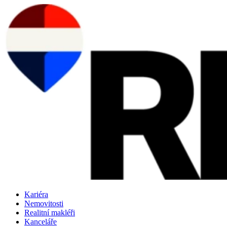
Přejít
k
obsahu
Kariéra
Nemovitosti
Realitní makléři
Kanceláře