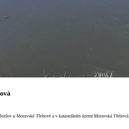
bová
mí Boršov u Moravské Třebové a v katastrálním území Moravská Třebová