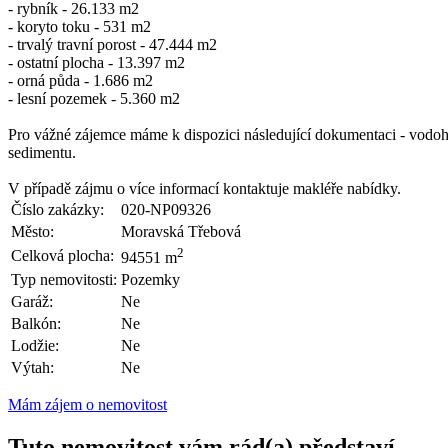
- rybník - 26.133 m2
- koryto toku - 531 m2
- trvalý travní porost - 47.444 m2
- ostatní plocha - 13.397 m2
- orná půda - 1.686 m2
- lesní pozemek - 5.360 m2
Pro vážné zájemce máme k dispozici následující dokumentaci - vodoho
sedimentu.
V případě zájmu o více informací kontaktuje makléře nabídky.
Číslo zakázky:
020-NP09326
Město:
Moravská Třebová
2
Celková plocha:
94551 m
Typ nemovitosti:
Pozemky
Garáž:
Ne
Balkón:
Ne
Lodžie:
Ne
Výtah:
Ne
Mám zájem o nemovitost
Tuto nemovitost vám rád(a) představí