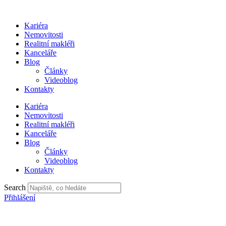
Přejít
k
Kariéra
obsahu
Nemovitosti
Realitní makléři
Kanceláře
Blog
Články
Videoblog
Kontakty
Kariéra
Nemovitosti
Realitní makléři
Kanceláře
Blog
Články
Videoblog
Kontakty
Search
Přihlášení