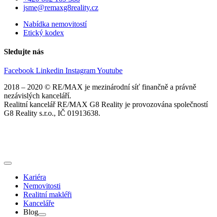
jsme@remaxg8reality.cz
Nabídka nemovitostí
Etický kodex
Sledujte nás
Facebook
Linkedin
Instagram
Youtube
2018 – 2020 © RE/MAX je mezinárodní síť finančně a právně
nezávislých kanceláří.
Realitní kancelář RE/MAX G8 Reality je provozována společností
G8 Reality s.r.o., IČ 01913638.
Kariéra
Nemovitosti
Realitní makléři
Kanceláře
Blog