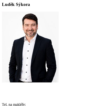
Luděk Sýkora
Tel. na makléře: