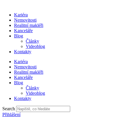
Přejít
k
Kariéra
obsahu
Nemovitosti
Realitní makléři
Kanceláře
Blog
Články
Videoblog
Kontakty
Kariéra
Nemovitosti
Realitní makléři
Kanceláře
Blog
Články
Videoblog
Kontakty
Search
Přihlášení