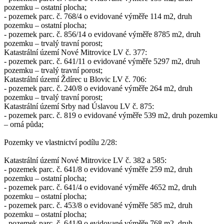
pozemku – ostatní plocha;
- pozemek parc. č. 768/4 o evidované výměře 114 m2, druh
pozemku – ostatní plocha;
- pozemek parc. č. 856/14 o evidované výměře 8785 m2, druh
pozemku – trvalý travní porost;
Katastrální území Nové Mitrovice LV č. 377:
- pozemek parc. č. 641/11 o evidované výměře 5297 m2, druh
pozemku – trvalý travní porost;
Katastrální území Ždírec u Blovic LV č. 706:
- pozemek parc. č. 240/8 o evidované výměře 264 m2, druh
pozemku – trvalý travní porost;
Katastrální území Srby nad Úslavou LV č. 875:
- pozemek parc. č. 819 o evidované výměře 539 m2, druh pozemku
– orná půda;
Pozemky ve vlastnictví podílu 2/28:
Katastrální území Nové Mitrovice LV č. 382 a 585:
- pozemek parc. č. 641/8 o evidované výměře 259 m2, druh
pozemku – ostatní plocha;
- pozemek parc. č. 641/4 o evidované výměře 4652 m2, druh
pozemku – ostatní plocha;
- pozemek parc. č. 453/8 o evidované výměře 585 m2, druh
pozemku – ostatní plocha;
- pozemek parc. č. 641/9 o evidované výměře 768 m2, druh