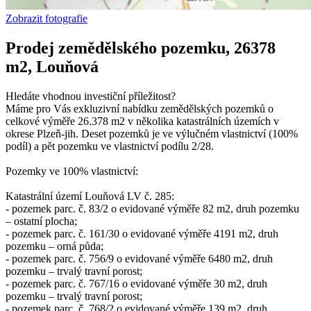
Zobrazit fotografie
Prodej zemědělského pozemku, 26378
m2, Louňová
Hledáte vhodnou investiční příležitost?
Máme pro Vás exkluzivní nabídku zemědělských pozemků o
celkové výměře 26.378 m2 v několika katastrálních územích v
okrese Plzeň-jih. Deset pozemků je ve výlučném vlastnictví (100%
podíl) a pět pozemku ve vlastnictví podílu 2/28.
Pozemky ve 100% vlastnictví:
Katastrální území Louňová LV č. 285:
- pozemek parc. č. 83/2 o evidované výměře 82 m2, druh pozemku
– ostatní plocha;
- pozemek parc. č. 161/30 o evidované výměře 4191 m2, druh
pozemku – orná půda;
- pozemek parc. č. 756/9 o evidované výměře 6480 m2, druh
pozemku – trvalý travní porost;
- pozemek parc. č. 767/16 o evidované výměře 30 m2, druh
pozemku – trvalý travní porost;
- pozemek parc. č. 768/2 o evidované výměře 139 m2, druh