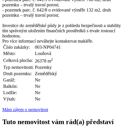
pozemku – trvalý travní porost;
- pozemek parc. č. 642/8 o evidované výměře 132 m2, druh
pozemku – trvalý travní porost;
Investice do zemědělské půdy je z pohledu bezpečnosti a stability
tím správným uložením finančních prostředků s trvale rostoucí
hodnotou.
Pro více informací neváhejte kontaktovat makléře.
Číslo zakázky:
003-NP04741
Město:
Louňová
2
Celková plocha:
26378 m
Typ nemovitosti:
Pozemky
Druh pozemku:
Zemědělský
Garáž:
Ne
Balkón:
Ne
Lodžie:
Ne
Výtah:
Ne
Mám zájem o nemovitost
Tuto nemovitost vám rád(a) představí