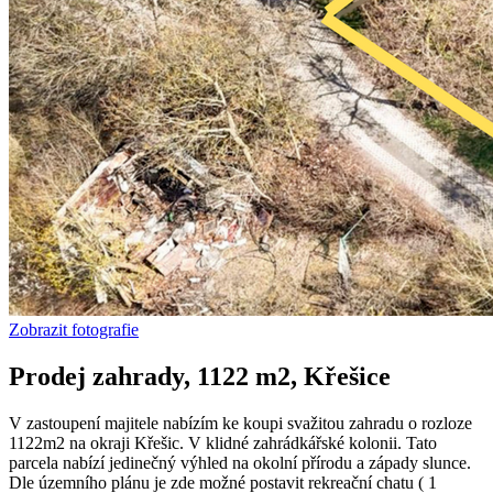
Zobrazit fotografie
Prodej zahrady, 1122 m2, Křešice
V zastoupení majitele nabízím ke koupi svažitou zahradu o rozloze
1122m2 na okraji Křešic. V klidné zahrádkářské kolonii. Tato
parcela nabízí jedinečný výhled na okolní přírodu a západy slunce.
Dle územního plánu je zde možné postavit rekreační chatu ( 1