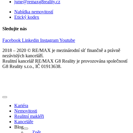
jsme@remaxg8reality.cz
Nabídka nemovitostí
Etický kodex
Sledujte nás
Facebook
Linkedin
Instagram
Youtube
2018 – 2020 © RE/MAX je mezinárodní síť finančně a právně
nezávislých kanceláří.
Realitní kancelář RE/MAX G8 Reality je provozována společností
G8 Reality s.r.o., IČ 01913638.
Kariéra
Nemovitosti
Realitní makléři
Kanceláře
Blog
Zpět