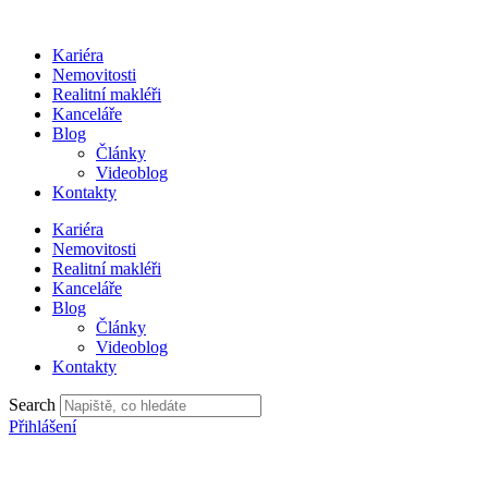
Přejít
k
Kariéra
obsahu
Nemovitosti
Realitní makléři
Kanceláře
Blog
Články
Videoblog
Kontakty
Kariéra
Nemovitosti
Realitní makléři
Kanceláře
Blog
Články
Videoblog
Kontakty
Search
Přihlášení