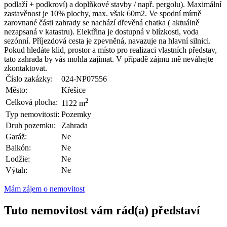
podlaží + podkroví) a doplňkové stavby / např. pergolu). Maximální
zastavěnost je 10% plochy, max. však 60m2. Ve spodní mírně
zarovnané části zahrady se nachází dřevěná chatka ( aktuálně
nezapsaná v katastru). Elektřina je dostupná v blízkosti, voda
sezónní. Příjezdová cesta je zpevněná, navazuje na hlavní silnici.
Pokud hledáte klid, prostor a místo pro realizaci vlastních představ,
tato zahrada by vás mohla zajímat. V případě zájmu mě neváhejte
zkontaktovat.
Číslo zakázky:
024-NP07556
Město:
Křešice
2
Celková plocha:
1122 m
Typ nemovitosti:
Pozemky
Druh pozemku:
Zahrada
Garáž:
Ne
Balkón:
Ne
Lodžie:
Ne
Výtah:
Ne
Mám zájem o nemovitost
Tuto nemovitost vám rád(a) představí