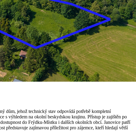
nný dům, jehož technický stav odpovídá potřebě kompletní
e s výhledem na okolní beskydskou krajinu. Přístup je zajištěn po
dostupnost do Frýdku-Místku i dalších okolních obcí. Janovice patří
představuje zajímavou příležitost pro zájemce, kteří hledají větší