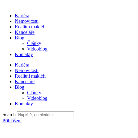
Přejít
k
Kariéra
obsahu
Nemovitosti
Realitní makléři
Kanceláře
Blog
Články
Videoblog
Kontakty
Kariéra
Nemovitosti
Realitní makléři
Kanceláře
Blog
Články
Videoblog
Kontakty
Search
Přihlášení