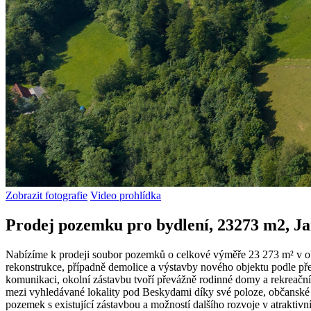
Zobrazit fotografie
Video prohlídka
Prodej pozemku pro bydlení, 23273 m2, Ja
Nabízíme k prodeji soubor pozemků o celkové výměře 23 273 m² v obc
rekonstrukce, případně demolice a výstavby nového objektu podle před
komunikaci, okolní zástavbu tvoří převážně rodinné domy a rekreační 
mezi vyhledávané lokality pod Beskydami díky své poloze, občanské vy
pozemek s existující zástavbou a možností dalšího rozvoje v atraktivní 