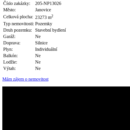
Číslo zakázky:
205-NP13026
Město:
Janovice
2
Celková plocha:
23273 m
Typ nemovitosti:
Pozemky
Druh pozemku:
Stavební bydlení
Garáž:
Ne
Doprava:
Silnice
Plyn:
Individuální
Balkón:
Ne
Lodžie:
Ne
Výtah:
Ne
Mám zájem o nemovitost