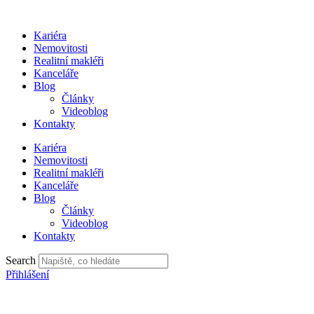
Přejít
k
Kariéra
obsahu
Nemovitosti
Realitní makléři
Kanceláře
Blog
Články
Videoblog
Kontakty
Kariéra
Nemovitosti
Realitní makléři
Kanceláře
Blog
Články
Videoblog
Kontakty
Search
Přihlášení