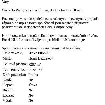
Vary.
Cesta do Prahy trvá cca 20 min, do Kladna cca 10 min.
Pozemek je vlastněn společností s ručeným omezeným, v případě
zájmu o odkup i s touto společností jsou majitelé připraveni
poskytnout další dodatečnou slevu z kupní ceny.
Koupi pozemku je možné financovat pomocí hypotečního úvěru.
Pro další informace či zájem o prohlídku nás kontaktujte.
Spolupráce s konkurenčními realitními makléři vítána.
Číslo zakázky:
205-NP06805
Město:
Horní Bezděkov
2
Celková plocha:
7297 m
Typ nemovitosti:
Pozemky
Druh pozemku:
Louka
Garáž:
Ne
Odpad:
Jímka
Balkón:
Ne
Lodžie:
Ne
Výtah:
Ne