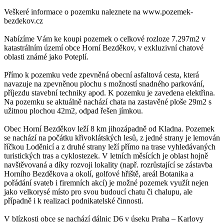
Veškeré informace o pozemku naleznete na www.pozemek-
bezdekov.cz
Nabízíme Vám ke koupi pozemek o celkové rozloze 7.297m2 v
katastrálním území obce Horní Bezděkov, v exkluzivní chatové
oblasti známé jako Poteplí.
Přímo k pozemku vede zpevněná obecní asfaltová cesta, která
navazuje na zpevněnou plochu s možností snadného parkování,
příjezdu stavební techniky apod. K pozemku je zavedena elektřina.
Na pozemku se aktuálně nachází chata na zastavěné ploše 29m2 s
užitnou plochou 42m2, odpad řešen jímkou.
Obec Horní Bezděkov leží 8 km jihozápadně od Kladna. Pozemek
se nachází na počátku křivoklátských lesů, z jedné strany je lemován
říčkou Loděnicí a z druhé strany leží přímo na trase vyhledávaných
turistických tras a cyklostezek. V letních měsících je oblast hojně
navštěvovaná a díky rozvoji lokality (např. rozrůstající se zástavba
Horního Bezděkova a okolí, golfové hřiště, areál Botanika a
pořádání svateb i firemních akcí) je možné pozemek využít nejen
jako velkorysé místo pro svou budoucí chatu či chalupu, ale
případně i k realizaci podnikatelské činnosti.
V blízkosti obce se nachází dálnic D6 v úseku Praha – Karlovy