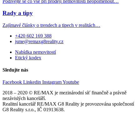
Podívejte se co vše při prodeji nemovitosti neopomenout…
Rady a tipy
Zajímavé články o trendech a tipech v realitách…
+420 602 169 388
jsme@remaxg8reality.cz
Nabídka nemovitostí
Etický kodex
Sledujte nás
Facebook
Linkedin
Instagram
Youtube
2018 – 2020 © RE/MAX je mezinárodní síť finančně a právně
nezávislých kanceláří.
Realitní kancelář RE/MAX G8 Reality je provozována společností
G8 Reality s.r.o., IČ 01913638.