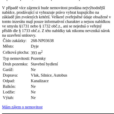
V případě více zájemců bude nemovitost prodána nejvýhodnější
nabídce, prodávající si vyhrazuje právo vybrat kupujícího na
základě jím zvolených kritérií. Veškeré zveřejněné údaje obsažené v
tomto inzerátu mají pouze informativní charakter a nejsou nabídkou
ve smyslu §1731 nebo § 1732 obč.z., ani se nejedná o veřejný
příslib dle § 1733 obč.z. Z této nabídky tak nikomu nevzniká nárok
na uzavření smlouvy.
Číslo zakázky:
268-NP03638
Město:
Dyje
2
Celková plocha:
393 m
Typ nemovitosti:
Pozemky
Druh pozemku:
Stavební bydlení
Garáž:
Ne
Doprava:
Vlak, Silnice, Autobus
Odpad:
Kanalizace
Balkón:
Ne
Lodžie:
Ne
Výtah:
Ne
Mám zájem o nemovitost