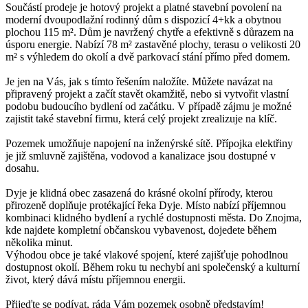
Součástí prodeje je hotový projekt a platné stavební povolení na
moderní dvoupodlažní rodinný dům s dispozicí 4+kk a obytnou
plochou 115 m². Dům je navržený chytře a efektivně s důrazem na
úsporu energie. Nabízí 78 m² zastavěné plochy, terasu o velikosti 20
m² s výhledem do okolí a dvě parkovací stání přímo před domem.
Je jen na Vás, jak s tímto řešením naložíte. Můžete navázat na
připravený projekt a začít stavět okamžitě, nebo si vytvořit vlastní
podobu budoucího bydlení od začátku. V případě zájmu je možné
zajistit také stavební firmu, která celý projekt zrealizuje na klíč.
Pozemek umožňuje napojení na inženýrské sítě. Přípojka elektřiny
je již smluvně zajištěna, vodovod a kanalizace jsou dostupné v
dosahu.
Dyje je klidná obec zasazená do krásné okolní přírody, kterou
přirozeně doplňuje protékající řeka Dyje. Místo nabízí příjemnou
kombinaci klidného bydlení a rychlé dostupnosti města. Do Znojma,
kde najdete kompletní občanskou vybavenost, dojedete během
několika minut.
Výhodou obce je také vlakové spojení, které zajišťuje pohodlnou
dostupnost okolí. Během roku tu nechybí ani společenský a kulturní
život, který dává místu příjemnou energii.
Přijeďte se podívat, ráda Vám pozemek osobně představím!