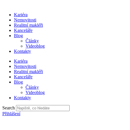
Přejít
k
Kariéra
obsahu
Nemovitosti
Realitní makléři
Kanceláře
Blog
Články
Videoblog
Kontakty
Kariéra
Nemovitosti
Realitní makléři
Kanceláře
Blog
Články
Videoblog
Kontakty
Search
Přihlášení