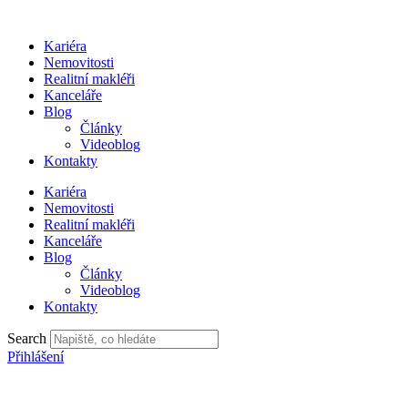
Přejít
k
Kariéra
obsahu
Nemovitosti
Realitní makléři
Kanceláře
Blog
Články
Videoblog
Kontakty
Kariéra
Nemovitosti
Realitní makléři
Kanceláře
Blog
Články
Videoblog
Kontakty
Search
Přihlášení