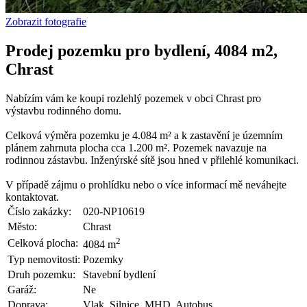
Zobrazit fotografie
Prodej pozemku pro bydlení, 4084 m2,
Chrast
Nabízím vám ke koupi rozlehlý pozemek v obci Chrast pro
výstavbu rodinného domu.
Celková výměra pozemku je 4.084 m² a k zastavění je územním
plánem zahrnuta plocha cca 1.200 m². Pozemek navazuje na
rodinnou zástavbu. Inženýrské sítě jsou hned v přilehlé komunikaci.
V případě zájmu o prohlídku nebo o více informací mě neváhejte
kontaktovat.
Číslo zakázky:
020-NP10619
Město:
Chrast
2
Celková plocha:
4084 m
Typ nemovitosti:
Pozemky
Druh pozemku:
Stavební bydlení
Garáž:
Ne
Doprava:
Vlak, Silnice, MHD, Autobus