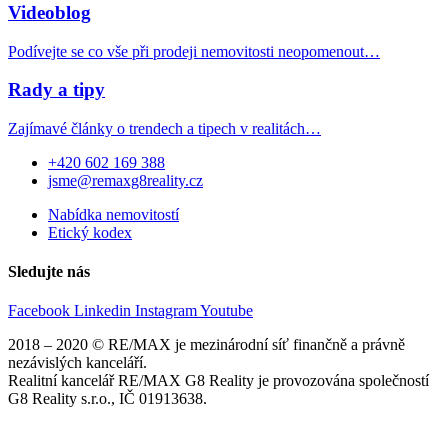
Videoblog
Podívejte se co vše při prodeji nemovitosti neopomenout…
Rady a tipy
Zajímavé články o trendech a tipech v realitách…
+420 602 169 388
jsme@remaxg8reality.cz
Nabídka nemovitostí
Etický kodex
Sledujte nás
Facebook
Linkedin
Instagram
Youtube
2018 – 2020 © RE/MAX je mezinárodní síť finančně a právně
nezávislých kanceláří.
Realitní kancelář RE/MAX G8 Reality je provozována společností
G8 Reality s.r.o., IČ 01913638.