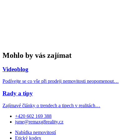
Mohlo by vás zajímat
Videoblog
Podívejte se co vše při prodeji nemovitosti neopomenout…
Rady a tipy
Zajímavé články o trendech a tipech v realitách…
+420 602 169 388
jsme@remaxg8reality.cz
Nabídka nemovitostí
Etický kodex