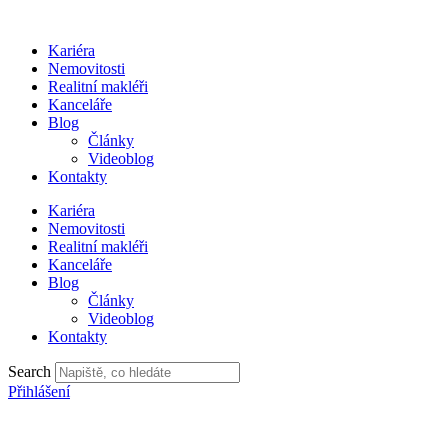
Přejít
k
Kariéra
obsahu
Nemovitosti
Realitní makléři
Kanceláře
Blog
Články
Videoblog
Kontakty
Kariéra
Nemovitosti
Realitní makléři
Kanceláře
Blog
Články
Videoblog
Kontakty
Search
Přihlášení