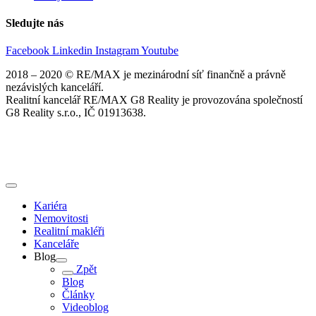
Sledujte nás
Facebook
Linkedin
Instagram
Youtube
2018 – 2020 © RE/MAX je mezinárodní síť finančně a právně
nezávislých kanceláří.
Realitní kancelář RE/MAX G8 Reality je provozována společností
G8 Reality s.r.o., IČ 01913638.
Kariéra
Nemovitosti
Realitní makléři
Kanceláře
Blog
Zpět
Blog
Články
Videoblog