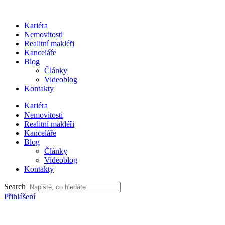
Přejít
k
Kariéra
obsahu
Nemovitosti
Realitní makléři
Kanceláře
Blog
Články
Videoblog
Kontakty
Kariéra
Nemovitosti
Realitní makléři
Kanceláře
Blog
Články
Videoblog
Kontakty
Search
Přihlášení