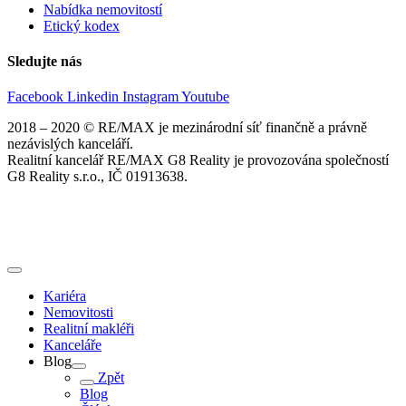
Nabídka nemovitostí
Etický kodex
Sledujte nás
Facebook
Linkedin
Instagram
Youtube
2018 – 2020 © RE/MAX je mezinárodní síť finančně a právně
nezávislých kanceláří.
Realitní kancelář RE/MAX G8 Reality je provozována společností
G8 Reality s.r.o., IČ 01913638.
Kariéra
Nemovitosti
Realitní makléři
Kanceláře
Blog
Zpět
Blog