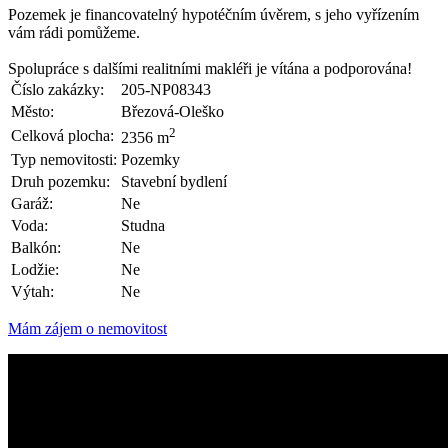
Pozemek je financovatelný hypotéčním úvěrem, s jeho vyřízením
vám rádi pomůžeme.
Spolupráce s dalšími realitními makléři je vítána a podporována!
Číslo zakázky:
205-NP08343
Město:
Březová-Oleško
2
Celková plocha:
2356 m
Typ nemovitosti:
Pozemky
Druh pozemku:
Stavební bydlení
Garáž:
Ne
Voda:
Studna
Balkón:
Ne
Lodžie:
Ne
Výtah:
Ne
Mám zájem o nemovitost