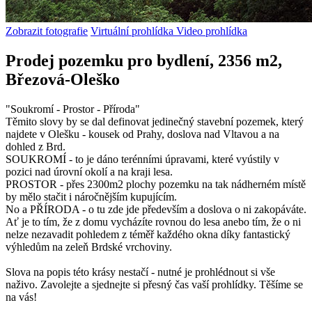
Zobrazit fotografie
Virtuální prohlídka
Video prohlídka
Prodej pozemku pro bydlení, 2356 m2,
Březová-Oleško
"Soukromí - Prostor - Příroda"
Těmito slovy by se dal definovat jedinečný stavební pozemek, který
najdete v Olešku - kousek od Prahy, doslova nad Vltavou a na
dohled z Brd.
SOUKROMÍ - to je dáno terénními úpravami, které vyústily v
pozici nad úrovní okolí a na kraji lesa.
PROSTOR - přes 2300m2 plochy pozemku na tak nádherném místě
by mělo stačit i náročnějším kupujícím.
No a PŘÍRODA - o tu zde jde především a doslova o ni zakopáváte.
Ať je to tím, že z domu vycházíte rovnou do lesa anebo tím, že o ni
nelze nezavadit pohledem z téměř každého okna díky fantastický
výhledům na zeleň Brdské vrchoviny.
Slova na popis této krásy nestačí - nutné je prohlédnout si vše
naživo. Zavolejte a sjednejte si přesný čas vaší prohlídky. Těšíme se
na vás!