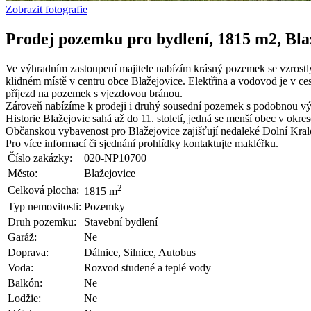
Zobrazit fotografie
Prodej pozemku pro bydlení, 1815 m2, Bla
Ve výhradním zastoupení majitele nabízím krásný pozemek se vzrost
klidném místě v centru obce Blažejovice. Elektřina a vodovod je v ce
příjezd na pozemek s vjezdovou bránou.
Zároveň nabízíme k prodeji i druhý sousední pozemek s podobnou v
Historie Blažejovic sahá až do 11. století, jedná se menší obec v ok
Občanskou vybavenost pro Blažejovice zajišťují nedaleké Dolní Kral
Pro více informací či sjednání prohlídky kontaktujte makléřku.
Číslo zakázky:
020-NP10700
Město:
Blažejovice
2
Celková plocha:
1815 m
Typ nemovitosti:
Pozemky
Druh pozemku:
Stavební bydlení
Garáž:
Ne
Doprava:
Dálnice, Silnice, Autobus
Voda:
Rozvod studené a teplé vody
Balkón:
Ne
Lodžie:
Ne