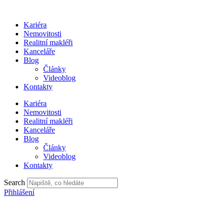
Přejít
k
Kariéra
obsahu
Nemovitosti
Realitní makléři
Kanceláře
Blog
Články
Videoblog
Kontakty
Kariéra
Nemovitosti
Realitní makléři
Kanceláře
Blog
Články
Videoblog
Kontakty
Search
Přihlášení