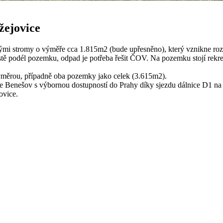
žejovice
lými stromy o výměře cca 1.815m2 (bude upřesněno), který vznikne ro
stě podél pozemku, odpad je potřeba řešit ČOV. Na pozemku stojí rekre
ýměrou, případně oba pozemky jako celek (3.615m2).
rese Benešov s výbornou dostupností do Prahy díky sjezdu dálnice D1 na 
ovice.