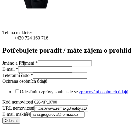
Tel. na makléře:
+420 724 160 716
Potřebujete poradit / máte zájem o prohlí
Jméno a Příjmení
*
E-mail
*
Telefonní číslo
*
Ochrana osobních údajů
Odesláním zprávy souhlasíte se
zpracování osobních údajů
Kód nemovitosti
URL nemovitosti
E-mail makléře
Odeslat