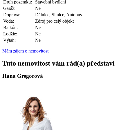
Druh pozemku:
Stavební bydlení
Garáž:
Ne
Doprava:
Dálnice, Silnice, Autobus
Voda:
Zdroj pro celý objekt
Balkón:
Ne
Lodžie:
Ne
Výtah:
Ne
Mám zájem o nemovitost
Tuto nemovitost vám rád(a) představí
Hana Gregorová