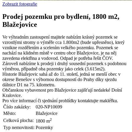
Zobrazit fotografie
Prodej pozemku pro bydlení, 1800 m2,
Blažejovice
Ve výhradním zastoupení majitele nabízím krásný pozemek se
vzrostlými stromy o výměře cca 1.800m2 (bude upřesněno), který
vznikne rozdělením a scelením velkého pozemku. Pozemek se
nachází na klidném místě v centru obce Blažejovice, je na něj
zavedena elektřina a vodovod. Odpad je potřeba řešit ČOV.
Zároveň nabízíme k prodeji i druhý sousední pozemek s podobnou
výměrou, případně oba pozemky jako celek (3.615m2).
Historie Blažejovic sahá až do 11. století, jedná se menší obec v
okrese Benešov s výbornou dostupností do Prahy díky sjezdu
dálnice D1 na 75. kilometru.
Občanskou vybavenost pro Blažejovice zajišťují nedaleké Dolní
Kralovice.
Pro více informací či sjednání prohlídky kontaktujte makléřku.
Číslo zakázky:
020-NP10699
Město:
Blažejovice
2
Celková plocha:
1800 m
Typ nemovitosti:
Pozemky