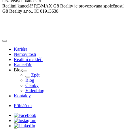
nezávislých kanceláří.
Realitní kancelář RE/MAX G8 Reality je provozována společností
G8 Reality s.r.o., IČ 01913638.
Kariéra
Nemovitosti
Realitní makléři
Kanceláře
Blog
Zpět
Blog
Články
Videoblog
Kontakty
Přihlášení