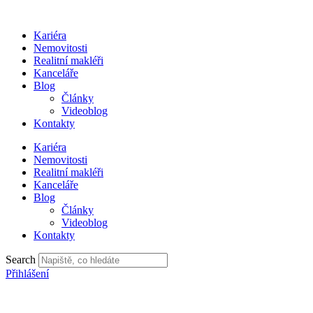
Přejít
k
Kariéra
obsahu
Nemovitosti
Realitní makléři
Kanceláře
Blog
Články
Videoblog
Kontakty
Kariéra
Nemovitosti
Realitní makléři
Kanceláře
Blog
Články
Videoblog
Kontakty
Search
Přihlášení