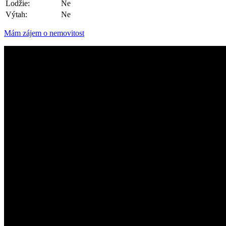
Lodžie:
Ne
Výtah:
Ne
Mám zájem o nemovitost