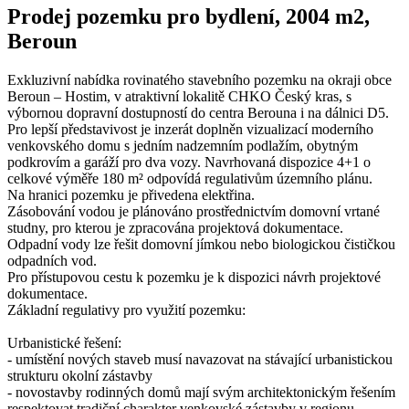
Prodej pozemku pro bydlení, 2004 m2,
Beroun
Exkluzivní nabídka rovinatého stavebního pozemku na okraji obce
Beroun – Hostim, v atraktivní lokalitě CHKO Český kras, s
výbornou dopravní dostupností do centra Berouna i na dálnici D5.
Pro lepší představivost je inzerát doplněn vizualizací moderního
venkovského domu s jedním nadzemním podlažím, obytným
podkrovím a garáží pro dva vozy. Navrhovaná dispozice 4+1 o
celkové výměře 180 m² odpovídá regulativům územního plánu.
Na hranici pozemku je přivedena elektřina.
Zásobování vodou je plánováno prostřednictvím domovní vrtané
studny, pro kterou je zpracována projektová dokumentace.
Odpadní vody lze řešit domovní jímkou nebo biologickou čističkou
odpadních vod.
Pro přístupovou cestu k pozemku je k dispozici návrh projektové
dokumentace.
Základní regulativy pro využití pozemku:
Urbanistické řešení:
- umístění nových staveb musí navazovat na stávající urbanistickou
strukturu okolní zástavby
- novostavby rodinných domů mají svým architektonickým řešením
respektovat tradiční charakter venkovské zástavby v regionu