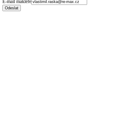
E-mail makléře
Odeslat