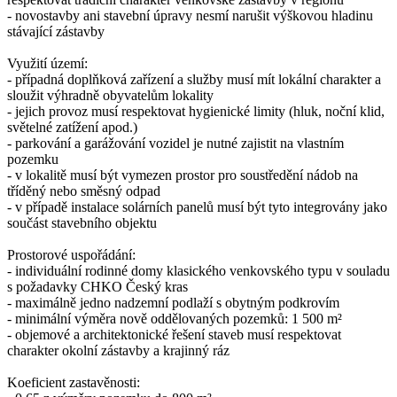
- novostavby ani stavební úpravy nesmí narušit výškovou hladinu
stávající zástavby
Využití území:
- případná doplňková zařízení a služby musí mít lokální charakter a
sloužit výhradně obyvatelům lokality
- jejich provoz musí respektovat hygienické limity (hluk, noční klid,
světelné zatížení apod.)
- parkování a garážování vozidel je nutné zajistit na vlastním
pozemku
- v lokalitě musí být vymezen prostor pro soustředění nádob na
tříděný nebo směsný odpad
- v případě instalace solárních panelů musí být tyto integrovány jako
součást stavebního objektu
Prostorové uspořádání:
- individuální rodinné domy klasického venkovského typu v souladu
s požadavky CHKO Český kras
- maximálně jedno nadzemní podlaží s obytným podkrovím
- minimální výměra nově oddělovaných pozemků: 1 500 m²
- objemové a architektonické řešení staveb musí respektovat
charakter okolní zástavby a krajinný ráz
Koeficient zastavěnosti: