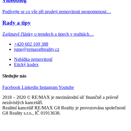
Videoblog
Podívejte se co vše při prodeji nemovitosti neopomenout…
Rady a tipy
Zajímavé články o trendech a tipech v realitách…
+420 602 169 388
jsme@remaxg8reality.cz
Nabídka nemovitostí
Etický kodex
Sledujte nás
Facebook
Linkedin
Instagram
Youtube
2018 – 2020 © RE/MAX je mezinárodní síť finančně a právně
nezávislých kanceláří.
Realitní kancelář RE/MAX G8 Reality je provozována společností
G8 Reality s.r.o., IČ 01913638.