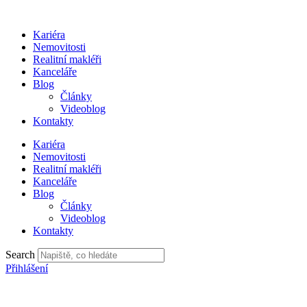
Přejít
k
Kariéra
obsahu
Nemovitosti
Realitní makléři
Kanceláře
Blog
Články
Videoblog
Kontakty
Kariéra
Nemovitosti
Realitní makléři
Kanceláře
Blog
Články
Videoblog
Kontakty
Search
Přihlášení