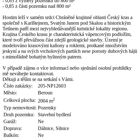
- 0,65 z výměry pozemku do 800 m²
- 0,85 z části pozemku nad 800 m²
Hostim leží v samém srdci Chráněné krajinné oblasti Český kras a
společně s Karlštejnem, Svatým Janem pod Skalou a historickým
Tetínem patří mezi nejvyhledávanější turistické lokality regionu.
Krajina Českého krasu je charakteristická vápencovým podložím,
které tvoří převážnou část zdejší geologické stavby. Území je
modelováno krasovými kaňony a roklemi, protkané množstvím
jeskyní a na svých vrcholových partiích nese porosty dubových hájů
s mimořádně bohatým bylinným patrem.
V případě zájmu o více informací nebo sjednání osobní prohlídky
mě neváhejte kontaktovat.
Děkuji a těším se na setkání s Vámi.
Číslo zakázky:
205-NP12603
Město:
Beroun
2
Celková plocha:
2004 m
Typ nemovitosti:
Pozemky
Druh pozemku:
Stavební bydlení
Garáž:
Ne
Doprava:
Dálnice, Silnice
Balkón:
Ne