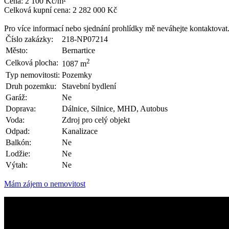
Cena: 2 100 Kč/m²
Celková kupní cena: 2 282 000 Kč
Pro více informací nebo sjednání prohlídky mě neváhejte kontaktovat
Číslo zakázky:
218-NP07214
Město:
Bernartice
2
Celková plocha:
1087 m
Typ nemovitosti:
Pozemky
Druh pozemku:
Stavební bydlení
Garáž:
Ne
Doprava:
Dálnice, Silnice, MHD, Autobus
Voda:
Zdroj pro celý objekt
Odpad:
Kanalizace
Balkón:
Ne
Lodžie:
Ne
Výtah:
Ne
Mám zájem o nemovitost