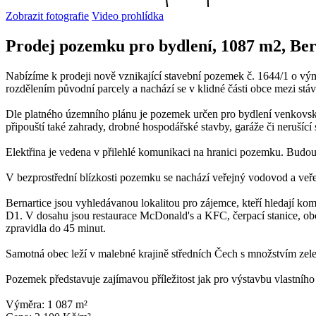
Zobrazit fotografie
Video prohlídka
Prodej pozemku pro bydlení, 1087 m2, Ber
Nabízíme k prodeji nově vznikající stavební pozemek č. 1644/1 o vý
rozdělením původní parcely a nachází se v klidné části obce mezi stáv
Dle platného územního plánu je pozemek určen pro bydlení venkovs
připouští také zahrady, drobné hospodářské stavby, garáže či nerušící 
Elektřina je vedena v přilehlé komunikaci na hranici pozemku. Budoucí 
V bezprostřední blízkosti pozemku se nachází veřejný vodovod a veře
Bernartice jsou vyhledávanou lokalitou pro zájemce, kteří hledají ko
D1. V dosahu jsou restaurace McDonald's a KFC, čerpací stanice, obc
zpravidla do 45 minut.
Samotná obec leží v malebné krajině středních Čech s množstvím zeleně
Pozemek představuje zajímavou příležitost jak pro výstavbu vlastní
Výměra: 1 087 m²