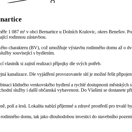
nartice
měře 1 087 m² v obci Bernartice u Dolních Kralovic, okres Benešov. 
ající rodinnou zástavbou.
kého charakteru (BV), což umožňuje výstavbu rodinného domu až o dv
služby související s bydlením.
vlastník si zajistí realizaci přípojky dle svých potřeb.
jná kanalizace. Dle vyjádření provozovatele sítí je možné řešit přip
mbinaci klidného venkovského bydlení a rychlé dostupnosti městských sl
hodní služby i další občanská vybavenost. Do Vlašimi se dostanete při
, polí a lesů. Lokalita nabízí příjemné a zdravé prostředí pro trvalé 
ho rodinného domu, tak jako dlouhodobou investici do stavebního pozem