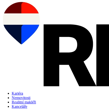
Přejít
k
obsahu
Kariéra
Nemovitosti
Realitní makléři
Kanceláře