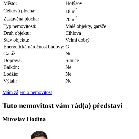
Město:
Holýšov
2
Celková plocha:
18 m
2
Zastavěná plocha:
20 m
Typ nemovitosti:
Malé objekty, garáže
Druh objektu:
Cihlová
Stav objektu:
Velmi dobrý
Energetická náročnost budovy:
G
Garáž:
Ne
Doprava:
Silnice
Balkón:
Ne
Lodžie:
Ne
Výtah:
Ne
Mám zájem o nemovitost
Tuto nemovitost vám rád(a) představí
Miroslav Hodina