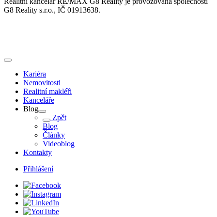
Realitní kancelář RE/MAX G8 Reality je provozována společností
G8 Reality s.r.o., IČ 01913638.
Kariéra
Nemovitosti
Realitní makléři
Kanceláře
Blog
Zpět
Blog
Články
Videoblog
Kontakty
Přihlášení