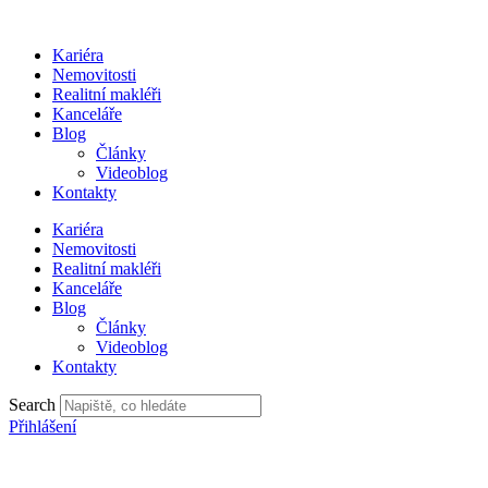
Přejít
k
Kariéra
obsahu
Nemovitosti
Realitní makléři
Kanceláře
Blog
Články
Videoblog
Kontakty
Kariéra
Nemovitosti
Realitní makléři
Kanceláře
Blog
Články
Videoblog
Kontakty
Search
Přihlášení