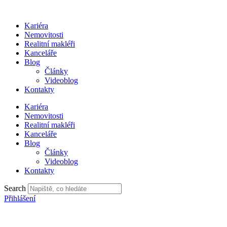
Přejít
k
Kariéra
obsahu
Nemovitosti
Realitní makléři
Kanceláře
Blog
Články
Videoblog
Kontakty
Kariéra
Nemovitosti
Realitní makléři
Kanceláře
Blog
Články
Videoblog
Kontakty
Search
Přihlášení