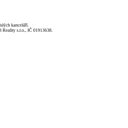
lých kanceláří.
Reality s.r.o., IČ 01913638.