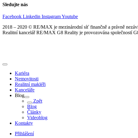
Sledujte nás
Facebook
Linkedin
Instagram
Youtube
2018 – 2020 © RE/MAX je mezinárodní síť finančně a právně nezávis
Realitní kancelář RE/MAX G8 Reality je provozována společností G8 
Kariéra
Nemovitosti
Realitní makléři
Kanceláře
Blog
Zpět
Blog
Články
Videoblog
Kontakty
Přihlášení