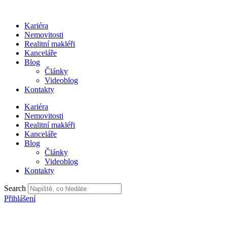
Přejít
k
Kariéra
obsahu
Nemovitosti
Realitní makléři
Kanceláře
Blog
Články
Videoblog
Kontakty
Kariéra
Nemovitosti
Realitní makléři
Kanceláře
Blog
Články
Videoblog
Kontakty
Search
Přihlášení