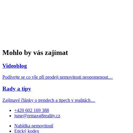
Mohlo by vás zajímat
Videoblog
Podívejte se co vše při prodeji nemovitosti neopomenout…
Rady a tipy
Zajímavé články o trendech a tipech v realitách…
+420 602 169 388
jsme@remaxg8reality.cz
Nabídka nemovitostí
Etický kodex