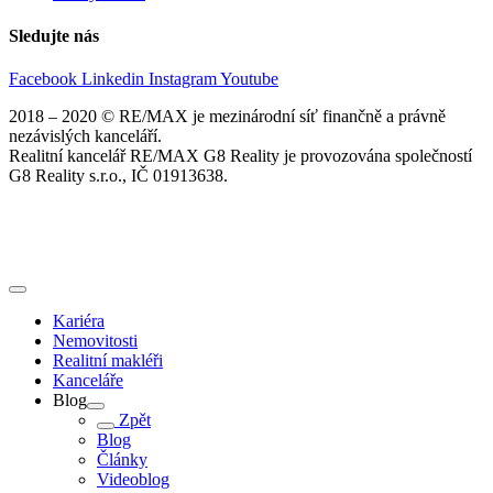
Sledujte nás
Facebook
Linkedin
Instagram
Youtube
2018 – 2020 © RE/MAX je mezinárodní síť finančně a právně
nezávislých kanceláří.
Realitní kancelář RE/MAX G8 Reality je provozována společností
G8 Reality s.r.o., IČ 01913638.
Kariéra
Nemovitosti
Realitní makléři
Kanceláře
Blog
Zpět
Blog
Články
Videoblog