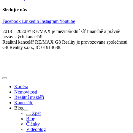
Sledujte nás
Facebook
Linkedin
Instagram
Youtube
2018 – 2020 © RE/MAX je mezinárodní síť finančně a právně
nezávislých kanceláří.
Realitní kancelář RE/MAX G8 Reality je provozována společností
G8 Reality s.r.o., IČ 01913638.
Kariéra
Nemovitosti
Realitní makléři
Kanceláře
Blog
Zpět
Blog
Články
Videoblog