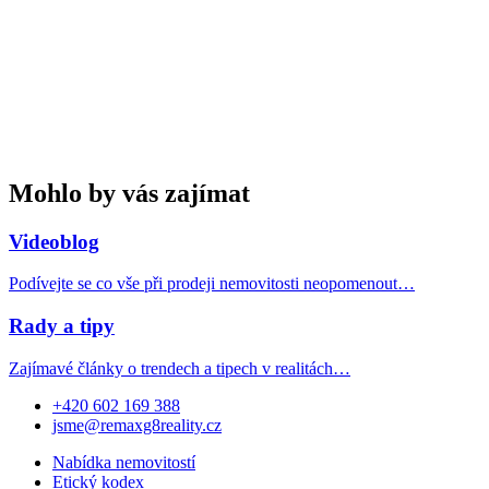
Mohlo by vás zajímat
Videoblog
Podívejte se co vše při prodeji nemovitosti neopomenout…
Rady a tipy
Zajímavé články o trendech a tipech v realitách…
+420 602 169 388
jsme@remaxg8reality.cz
Nabídka nemovitostí
Etický kodex