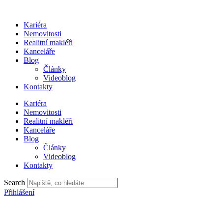
Přejít
k
Kariéra
obsahu
Nemovitosti
Realitní makléři
Kanceláře
Blog
Články
Videoblog
Kontakty
Kariéra
Nemovitosti
Realitní makléři
Kanceláře
Blog
Články
Videoblog
Kontakty
Search
Přihlášení