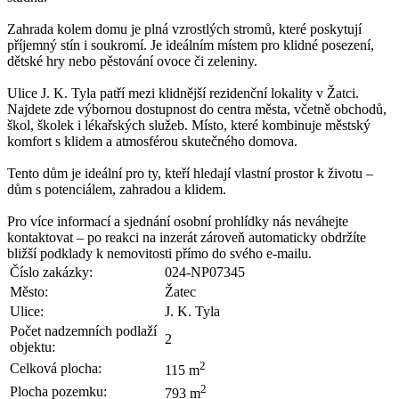
Zahrada kolem domu je plná vzrostlých stromů, které poskytují
příjemný stín i soukromí. Je ideálním místem pro klidné posezení,
dětské hry nebo pěstování ovoce či zeleniny.
Ulice J. K. Tyla patří mezi klidnější rezidenční lokality v Žatci.
Najdete zde výbornou dostupnost do centra města, včetně obchodů,
škol, školek i lékařských služeb. Místo, které kombinuje městský
komfort s klidem a atmosférou skutečného domova.
Tento dům je ideální pro ty, kteří hledají vlastní prostor k životu –
dům s potenciálem, zahradou a klidem.
Pro více informací a sjednání osobní prohlídky nás neváhejte
kontaktovat – po reakci na inzerát zároveň automaticky obdržíte
bližší podklady k nemovitosti přímo do svého e-mailu.
Číslo zakázky:
024-NP07345
Město:
Žatec
Ulice:
J. K. Tyla
Počet nadzemních podlaží
2
objektu:
2
Celková plocha:
115 m
2
Plocha pozemku:
793 m