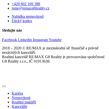
+420 602 169 388
jsme@remaxg8reality.cz
Nabídka nemovitostí
Etický kodex
Sledujte nás
Facebook
Linkedin
Instagram
Youtube
2018 – 2020 © RE/MAX je mezinárodní síť finančně a právně
nezávislých kanceláří.
Realitní kancelář RE/MAX G8 Reality je provozována společností
G8 Reality s.r.o., IČ 01913638.
Kariéra
Nemovitosti
Realitní makléři
Kanceláře