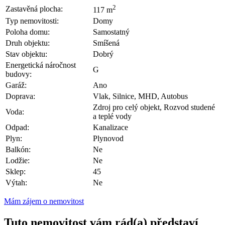
2
Zastavěná plocha:
117 m
Typ nemovitosti:
Domy
Poloha domu:
Samostatný
Druh objektu:
Smíšená
Stav objektu:
Dobrý
Energetická náročnost
G
budovy:
Garáž:
Ano
Doprava:
Vlak, Silnice, MHD, Autobus
Zdroj pro celý objekt, Rozvod studené
Voda:
a teplé vody
Odpad:
Kanalizace
Plyn:
Plynovod
Balkón:
Ne
Lodžie:
Ne
Sklep:
45
Výtah:
Ne
Mám zájem o nemovitost
Tuto nemovitost vám rád(a) představí