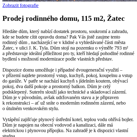
Zobrazit fotografie
Prodej rodinného domu, 115 m2, Žatec
Hledáte dům, který nabízí dostatek prostoru, soukromí a zahradu,
kde se budete cítit opravdu doma? Pak Vás jistě zaujme tento
rodinný dům , nacházející se v klidné a vyhledávané části města
Žatec, v ulici J. K. Tyla. Dům stojí na pozemku o výměře 793 m²
a představuje ideální příležitost pro ty, kteří hledají pohodlné rodinné
bydlení s možností modernizace podle vlastních představ.
Dispozice domu umožňuje i případné dvougenerační využití –
v přízemí najdete prostorný vstup, kuchyň, pokoj, koupelnu a vstup
do garáže. V patře se nachází kuchyň s jídelním koutem, obývací
pokoj, dva další pokoje a prostorný balkon. Dům je celý
podsklepený. Suterén slouží jako technické a skladovací zázemí.
Dům je v původním, avšak udržovaném stavu a je připraven
k rekonstrukci – ať už sníte o moderním rodinném zázemí, nebo
o útulném venkovském stylu.
Vytápění zajišťuje plynový ústřední kotel, teplou vodu ohřívá bojler.
Dům je napojen na obecní vodovod a kanalizaci, dále má
elektrickou i plynovou přípojku. Na zahradě je k dispozici vlastní
studna.