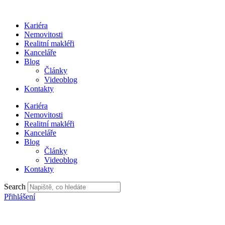
Přejít
k
Kariéra
obsahu
Nemovitosti
Realitní makléři
Kanceláře
Blog
Články
Videoblog
Kontakty
Kariéra
Nemovitosti
Realitní makléři
Kanceláře
Blog
Články
Videoblog
Kontakty
Search
Přihlášení