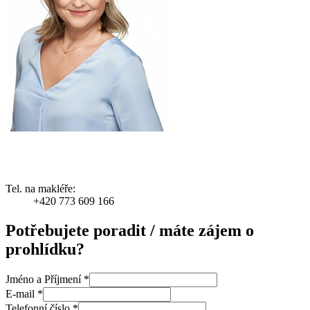
Tel. na makléře:
+420 773 609 166
Potřebujete poradit / máte zájem o
prohlídku?
Jméno a Příjmení
*
E-mail
*
Telefonní číslo
*