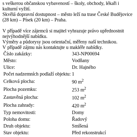
s veškerou občanskou vybaveností – školy, obchody, lékaři i
kulturní vyžití.
Skvělá dopravní dostupnost – město leží na trase České Budějovice
(28 km) – Písek (20 km) – Praha.
V případě více zájemců si majitel vyhrazuje právo upřednostnit
nejvýhodnější nabídku.
Výměry a půdorysy jsou orientační, měřeny naší technikou.
V případě zájmu nás kontaktujte u makléře nabídky.
Číslo zakázky:
343-NP00694
Město:
Vodňany
Ulice:
Dr. Hajného
Počet nadzemních podlaží objektu:
1
2
Celková plocha:
90 m
2
Plocha pozemku:
253 m
2
Zastavěná plocha:
102 m
2
Plocha zahrady:
420 m
Typ nemovitosti:
Domy
Poloha domu:
Řadový
Druh objektu:
Smíšená
Stav objektu:
Před rekonstrukcí