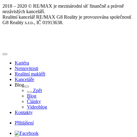
2018 – 2020 © RE/MAX je mezinárodní síť finančně a právně
nezávislých kanceláří.
Realitní kancelář RE/MAX G8 Reality je provozována společností
G8 Reality s.r.o., IČ 01913638.
Kariéra
Nemovitosti
Realitní makléři
Kanceláře
Blog
Zpět
Blog
Články
Videoblog
Kontakty
Přihlášení