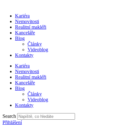
Přejít
k
Kariéra
obsahu
Nemovitosti
Realitní makléři
Kanceláře
Blog
Články
Videoblog
Kontakty
Kariéra
Nemovitosti
Realitní makléři
Kanceláře
Blog
Články
Videoblog
Kontakty
Search
Přihlášení