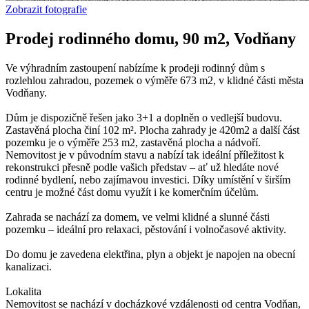
Zobrazit fotografie
Prodej rodinného domu, 90 m2, Vodňany
Ve výhradním zastoupení nabízíme k prodeji rodinný dům s
rozlehlou zahradou, pozemek o výměře 673 m2, v klidné části města
Vodňany.
Dům je dispozičně řešen jako 3+1 a doplněn o vedlejší budovu.
Zastavěná plocha činí 102 m². Plocha zahrady je 420m2 a další část
pozemku je o výměře 253 m2, zastavěná plocha a nádvoří.
Nemovitost je v původním stavu a nabízí tak ideální příležitost k
rekonstrukci přesně podle vašich představ – ať už hledáte nové
rodinné bydlení, nebo zajímavou investici. Díky umístění v širším
centru je možné část domu využít i ke komerčním účelům.
Zahrada se nachází za domem, ve velmi klidné a slunné části
pozemku – ideální pro relaxaci, pěstování i volnočasové aktivity.
Do domu je zavedena elektřina, plyn a objekt je napojen na obecní
kanalizaci.
Lokalita
Nemovitost se nachází v docházkové vzdálenosti od centra Vodňan,