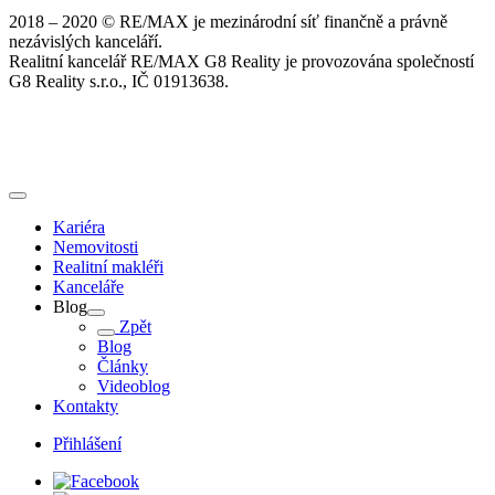
2018 – 2020 © RE/MAX je mezinárodní síť finančně a právně
nezávislých kanceláří.
Realitní kancelář RE/MAX G8 Reality je provozována společností
G8 Reality s.r.o., IČ 01913638.
Kariéra
Nemovitosti
Realitní makléři
Kanceláře
Blog
Zpět
Blog
Články
Videoblog
Kontakty
Přihlášení