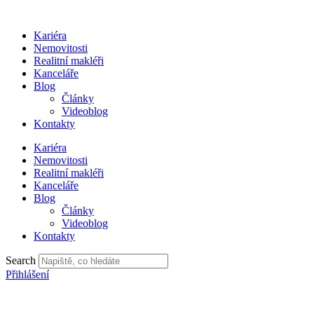
Přejít
k
Kariéra
obsahu
Nemovitosti
Realitní makléři
Kanceláře
Blog
Články
Videoblog
Kontakty
Kariéra
Nemovitosti
Realitní makléři
Kanceláře
Blog
Články
Videoblog
Kontakty
Search
Přihlášení