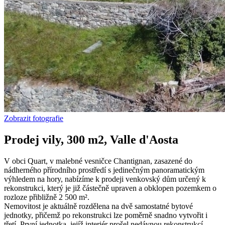
Zobrazit fotografie
Prodej vily, 300 m2, Valle d'Aosta
V obci Quart, v malebné vesničce Chantignan, zasazené do
nádherného přírodního prostředí s jedinečným panoramatickým
výhledem na hory, nabízíme k prodeji venkovský dům určený k
rekonstrukci, který je již částečně upraven a obklopen pozemkem o
rozloze přibližně 2 500 m².
Nemovitost je aktuálně rozdělena na dvě samostatné bytové
jednotky, přičemž po rekonstrukci lze poměrně snadno vytvořit i
třetí. První jednotka, jejíž interiér prošel nedávnou rekonstrukcí,