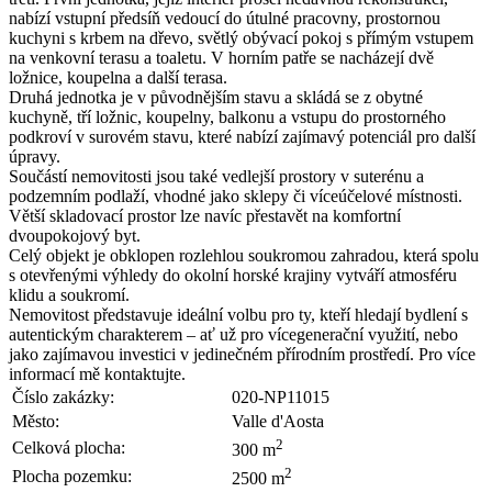
nabízí vstupní předsíň vedoucí do útulné pracovny, prostornou
kuchyni s krbem na dřevo, světlý obývací pokoj s přímým vstupem
na venkovní terasu a toaletu. V horním patře se nacházejí dvě
ložnice, koupelna a další terasa.
Druhá jednotka je v původnějším stavu a skládá se z obytné
kuchyně, tří ložnic, koupelny, balkonu a vstupu do prostorného
podkroví v surovém stavu, které nabízí zajímavý potenciál pro další
úpravy.
Součástí nemovitosti jsou také vedlejší prostory v suterénu a
podzemním podlaží, vhodné jako sklepy či víceúčelové místnosti.
Větší skladovací prostor lze navíc přestavět na komfortní
dvoupokojový byt.
Celý objekt je obklopen rozlehlou soukromou zahradou, která spolu
s otevřenými výhledy do okolní horské krajiny vytváří atmosféru
klidu a soukromí.
Nemovitost představuje ideální volbu pro ty, kteří hledají bydlení s
autentickým charakterem – ať už pro vícegenerační využití, nebo
jako zajímavou investici v jedinečném přírodním prostředí. Pro více
informací mě kontaktujte.
Číslo zakázky:
020-NP11015
Město:
Valle d'Aosta
2
Celková plocha:
300 m
2
Plocha pozemku:
2500 m