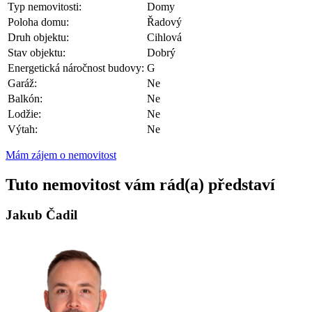
Typ nemovitosti:
Domy
Poloha domu:
Řadový
Druh objektu:
Cihlová
Stav objektu:
Dobrý
Energetická náročnost budovy:
G
Garáž:
Ne
Balkón:
Ne
Lodžie:
Ne
Výtah:
Ne
Mám zájem o nemovitost
Tuto nemovitost vám rád(a) představí
Jakub Čadil