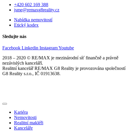
+420 602 169 388
jsme@remaxg8reality.cz
Nabídka nemovitostí
Etický kodex
Sledujte nás
Facebook
Linkedin
Instagram
Youtube
2018 – 2020 © RE/MAX je mezinárodní síť finančně a právně
nezávislých kanceláří.
Realitní kancelář RE/MAX G8 Reality je provozována společností
G8 Reality s.r.o., IČ 01913638.
Kariéra
Nemovitosti
Realitní makléři
Kanceláře