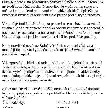
Dům se nachází na pozemku o celkové výměře 434 m², z toho 182
m² tvoří zastavěná plocha. Nemovitost je v původním stavu a je
určena ke kompletní rekonstrukci – nabízí tak ideální příležitost
vytvořit si bydlení či rekreační sídlo přesně podle svých představ.
V domě je funkční elektřina, na pozemku se nachází nová vrtaná
studna a je zde připravená přípojka obecní kanalizace k napojení. V
podkroví se rozkládá prostorná půda s možností rozšíření obytné
části, k dispozici je sklep, stodola a další hospodářské prostory.
Na nemovitosti nevázne žádné věcné břemeno ani zástava a je
možné ji financovat hypotečním úvěrem, jehož vyřízení vám rádi
pomůžeme zajistit.
V bezprostřední blízkosti radenínského zámku, jehož historie sahá
až do 14. století, se tu mezi parkem, starými zdmi a venkovským
tichem vytváří jedinečná atmosféra, kterou jinde nenajdete. Díky
tomu chalupa nabízí nejen klid venkova, ale i dotek historie, který z
ní dělá skutečně výjimečné místo.
Ať už hledáte víkendové útočiště, nebo základ pro nové rodinné
bydlení – přijďte se podívat na prohlídku. Možná právě tady začne
váš nový příběh.
Číslo zakázky:
020-NP10571
Město:
Radenín