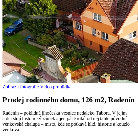
Zobrazit fotografie
Video prohlídka
Prodej rodinného domu, 126 m2, Radenín
Radenín – poklidná jihočeská vesnice nedaleko Tábora. V jejím
srdci stojí historický zámek a jen pár kroků od něj tahle původní
venkovská chalupa – místo, kde se potkává klid, historie a kouzlo
venkova.