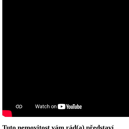
Tuto nemovitost vám rád(a) představí