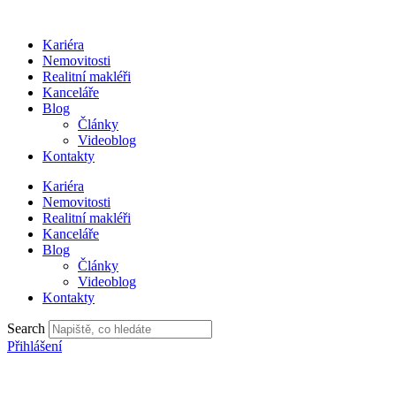
Přejít
k
Kariéra
obsahu
Nemovitosti
Realitní makléři
Kanceláře
Blog
Články
Videoblog
Kontakty
Kariéra
Nemovitosti
Realitní makléři
Kanceláře
Blog
Články
Videoblog
Kontakty
Search
Přihlášení