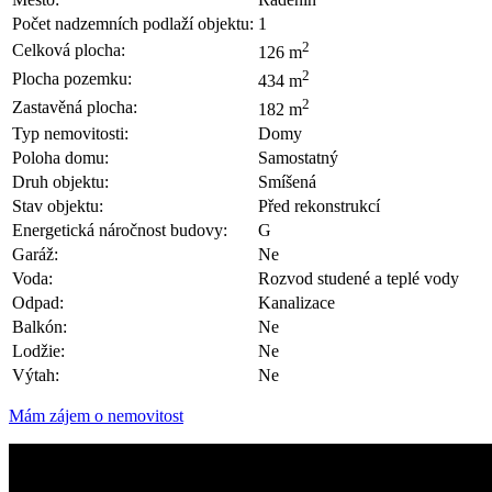
Počet nadzemních podlaží objektu:
1
2
Celková plocha:
126 m
2
Plocha pozemku:
434 m
2
Zastavěná plocha:
182 m
Typ nemovitosti:
Domy
Poloha domu:
Samostatný
Druh objektu:
Smíšená
Stav objektu:
Před rekonstrukcí
Energetická náročnost budovy:
G
Garáž:
Ne
Voda:
Rozvod studené a teplé vody
Odpad:
Kanalizace
Balkón:
Ne
Lodžie:
Ne
Výtah:
Ne
Mám zájem o nemovitost