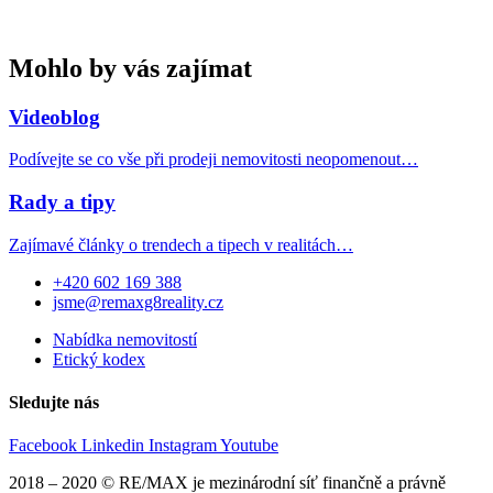
Mohlo by vás zajímat
Videoblog
Podívejte se co vše při prodeji nemovitosti neopomenout…
Rady a tipy
Zajímavé články o trendech a tipech v realitách…
+420 602 169 388
jsme@remaxg8reality.cz
Nabídka nemovitostí
Etický kodex
Sledujte nás
Facebook
Linkedin
Instagram
Youtube
2018 – 2020 © RE/MAX je mezinárodní síť finančně a právně