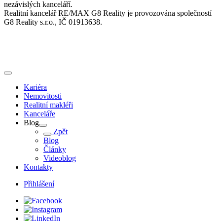
nezávislých kanceláří.
Realitní kancelář RE/MAX G8 Reality je provozována společností
G8 Reality s.r.o., IČ 01913638.
Kariéra
Nemovitosti
Realitní makléři
Kanceláře
Blog
Zpět
Blog
Články
Videoblog
Kontakty
Přihlášení