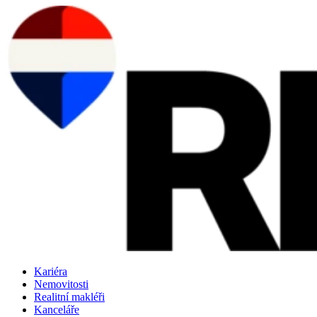
Přejít
k
obsahu
Kariéra
Nemovitosti
Realitní makléři
Kanceláře