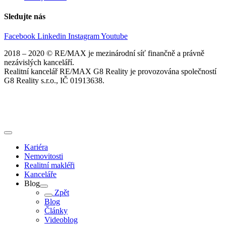
Sledujte nás
Facebook
Linkedin
Instagram
Youtube
2018 – 2020 © RE/MAX je mezinárodní síť finančně a právně
nezávislých kanceláří.
Realitní kancelář RE/MAX G8 Reality je provozována společností
G8 Reality s.r.o., IČ 01913638.
Kariéra
Nemovitosti
Realitní makléři
Kanceláře
Blog
Zpět
Blog
Články
Videoblog