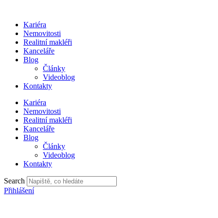
Přejít
k
Kariéra
obsahu
Nemovitosti
Realitní makléři
Kanceláře
Blog
Články
Videoblog
Kontakty
Kariéra
Nemovitosti
Realitní makléři
Kanceláře
Blog
Články
Videoblog
Kontakty
Search
Přihlášení