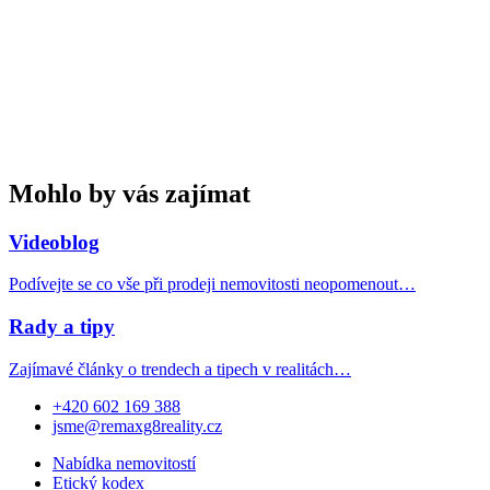
Mohlo by vás zajímat
Videoblog
Podívejte se co vše při prodeji nemovitosti neopomenout…
Rady a tipy
Zajímavé články o trendech a tipech v realitách…
+420 602 169 388
jsme@remaxg8reality.cz
Nabídka nemovitostí
Etický kodex