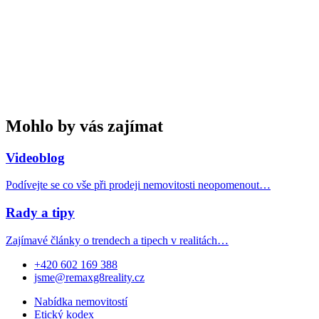
Mohlo by vás zajímat
Videoblog
Podívejte se co vše při prodeji nemovitosti neopomenout…
Rady a tipy
Zajímavé články o trendech a tipech v realitách…
+420 602 169 388
jsme@remaxg8reality.cz
Nabídka nemovitostí
Etický kodex