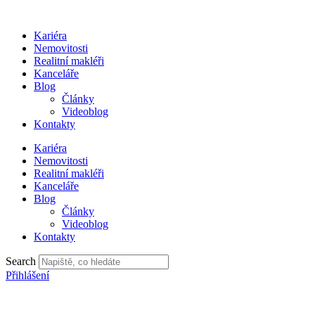
Přejít
k
Kariéra
obsahu
Nemovitosti
Realitní makléři
Kanceláře
Blog
Články
Videoblog
Kontakty
Kariéra
Nemovitosti
Realitní makléři
Kanceláře
Blog
Články
Videoblog
Kontakty
Search
Přihlášení