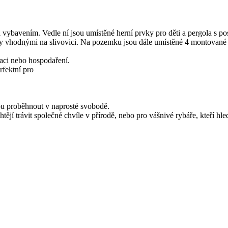
vybavením. Vedle ní jsou umístěné herní prvky pro děti a pergola s p
ody vhodnými na slivovici. Na pozemku jsou dále umístěné 4 montované
xaci nebo hospodaření.
rfektní pro
ou proběhnout v naprosté svobodě.
ějí trávit společné chvíle v přírodě, nebo pro vášnivé rybáře, kteří hle