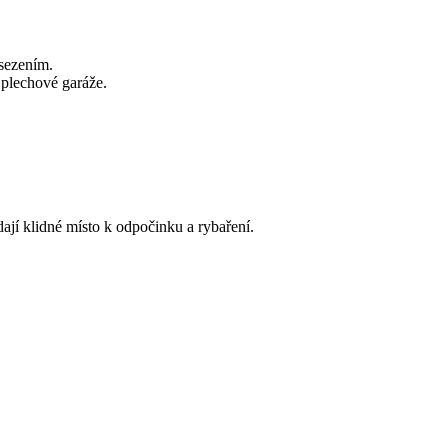
osezením.
 plechové garáže.
dají klidné místo k odpočinku a rybaření.