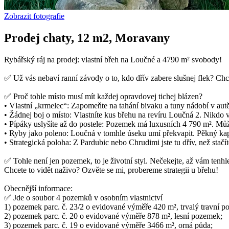
Zobrazit fotografie
Prodej chaty, 12 m2, Moravany
Rybářský ráj na prodej: vlastní břeh na Loučné a 4790 m² svobody!
✅ Už vás nebaví ranní závody o to, kdo dřív zabere slušnej flek? Chc
✅ Proč tohle místo musí mít každej opravdovej tichej blázen?
• Vlastní „krmelec“: Zapomeňte na tahání bivaku a tuny nádobí v autě
• Žádnej boj o místo: Vlastníte kus břehu na revíru Loučná 2. Nikdo 
• Pípáky uslyšíte až do postele: Pozemek má luxusních 4 790 m². Můžet
• Ryby jako poleno: Loučná v tomhle úseku umí překvapit. Pěkný kapři
• Strategická poloha: Z Pardubic nebo Chrudimi jste tu dřív, než stačí
✅ Tohle není jen pozemek, to je životní styl. Nečekejte, až vám tenh
Chcete to vidět naživo? Ozvěte se mi, probereme strategii u břehu!
Obecnější informace:
✅ Jde o soubor 4 pozemků v osobním vlastnictví
1) pozemek parc. č. 23/2 o evidované výměře 420 m², trvalý travní po
2) pozemek parc. č. 20 o evidované výměře 878 m², lesní pozemek;
3) pozemek parc. č. 19 o evidované výměře 3466 m², orná půda;