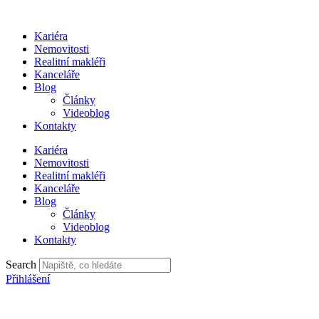
Přejít
k
Kariéra
obsahu
Nemovitosti
Realitní makléři
Kanceláře
Blog
Články
Videoblog
Kontakty
Kariéra
Nemovitosti
Realitní makléři
Kanceláře
Blog
Články
Videoblog
Kontakty
Search
Přihlášení