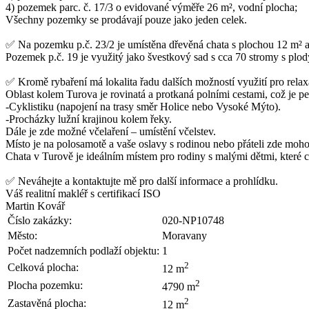
4) pozemek parc. č. 17/3 o evidované výměře 26 m², vodní plocha;
Všechny pozemky se prodávají pouze jako jeden celek.
✅ Na pozemku p.č. 23/2 je umístěna dřevěná chata s plochou 12 m² a 
Pozemek p.č. 19 je využitý jako švestkový sad s cca 70 stromy s pl
✅ Kromě rybaření má lokalita řadu dalších možností využití pro rela
Oblast kolem Turova je rovinatá a protkaná polními cestami, což je pe
-Cyklistiku (napojení na trasy směr Holice nebo Vysoké Mýto).
-Procházky lužní krajinou kolem řeky.
Dále je zde možné včelaření – umístění včelstev.
Místo je na polosamotě a vaše oslavy s rodinou nebo přáteli zde moh
Chata v Turově je ideálním místem pro rodiny s malými dětmi, které cht
✅ Neváhejte a kontaktujte mě pro další informace a prohlídku.
Váš realitní makléř s certifikací ISO
Martin Kovář
Číslo zakázky:
020-NP10748
Město:
Moravany
Počet nadzemních podlaží objektu:
1
2
Celková plocha:
12 m
2
Plocha pozemku:
4790 m
2
Zastavěná plocha:
12 m