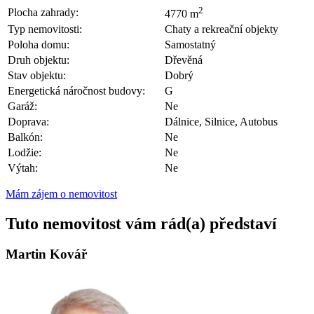
2
Plocha zahrady:
4770 m
Typ nemovitosti:
Chaty a rekreační objekty
Poloha domu:
Samostatný
Druh objektu:
Dřevěná
Stav objektu:
Dobrý
Energetická náročnost budovy:
G
Garáž:
Ne
Doprava:
Dálnice, Silnice, Autobus
Balkón:
Ne
Lodžie:
Ne
Výtah:
Ne
Mám zájem o nemovitost
Tuto nemovitost vám rád(a) představí
Martin Kovář