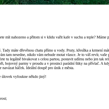
ete mít nahozeno a přitom si v klidu vařit kafe v suchu a teple? Máme p
. Tady máte dřevěnou chatu přímo u vody. Pruty, křesílka a krmení mát
vám tam nesedne, nikdo vám nebude motat vlasce. Je to váš revír, vaše p
e tu legálně bivakovat s celou partou, postavit udírnu nebo jen tak rel
, bojovný parmy v proudu a v prosinci parádní štiky na přívlač. A kdy
te navázat háček. Ideální doupě pro únik z města.
le úlovek vyfoukne někdo jiný!
rost;