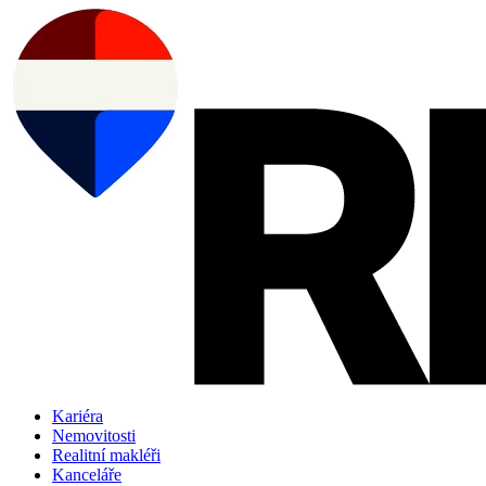
Přejít
k
obsahu
Kariéra
Nemovitosti
Realitní makléři
Kanceláře