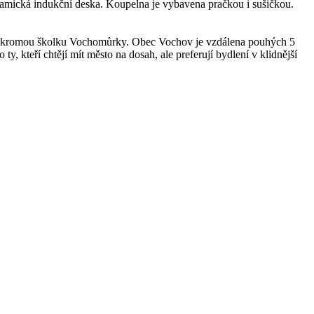
eramická indukční deska. Koupelna je vybavena pračkou i sušičkou.
a soukromou školku Vochomůrky. Obec Vochov je vzdálena pouhých 5
y, kteří chtějí mít město na dosah, ale preferují bydlení v klidnější