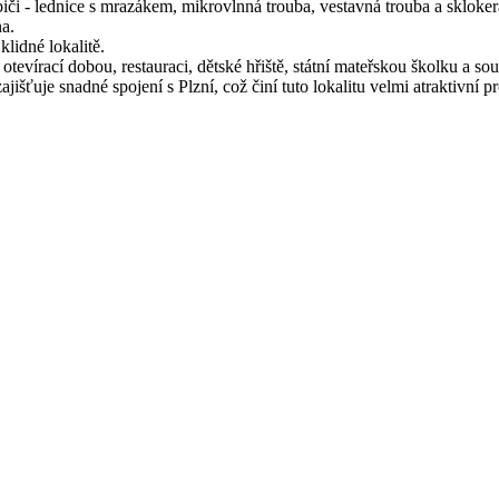
biči - lednice s mrazákem, mikrovlnná trouba, vestavná trouba a sklok
a.
klidné lokalitě.
tevírací dobou, restauraci, dětské hřiště, státní mateřskou školku 
je snadné spojení s Plzní, což činí tuto lokalitu velmi atraktivní pro t