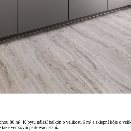
u 80 m². K bytu náleží balkón o velikosti 6 m² a sklepní kóje o veliko
 také venkovní parkovací stání.