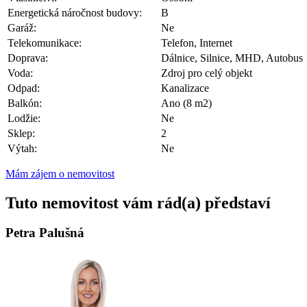
Energetická náročnost budovy:
B
Garáž:
Ne
Telekomunikace:
Telefon, Internet
Doprava:
Dálnice, Silnice, MHD, Autobus
Voda:
Zdroj pro celý objekt
Odpad:
Kanalizace
Balkón:
Ano (8 m2)
Lodžie:
Ne
Sklep:
2
Výtah:
Ne
Mám zájem o nemovitost
Tuto nemovitost vám rád(a) představí
Petra Palušná