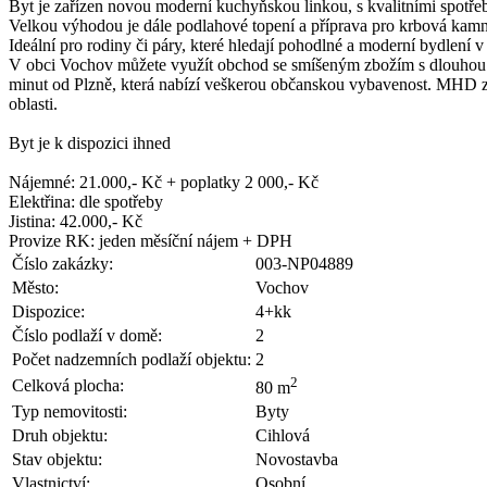
Byt je zařízen novou moderní kuchyňskou linkou, s kvalitními spotře
Velkou výhodou je dále podlahové topení a příprava pro krbová kamn
Ideální pro rodiny či páry, které hledají pohodlné a moderní bydlení v 
V obci Vochov můžete využít obchod se smíšeným zbožím s dlouhou o
minut od Plzně, která nabízí veškerou občanskou vybavenost. MHD zajišťu
oblasti.
Byt je k dispozici ihned
Nájemné: 21.000,- Kč + poplatky 2 000,- Kč
Elektřina: dle spotřeby
Jistina: 42.000,- Kč
Provize RK: jeden měsíční nájem + DPH
Číslo zakázky:
003-NP04889
Město:
Vochov
Dispozice:
4+kk
Číslo podlaží v domě:
2
Počet nadzemních podlaží objektu:
2
2
Celková plocha:
80 m
Typ nemovitosti:
Byty
Druh objektu:
Cihlová
Stav objektu:
Novostavba
Vlastnictví:
Osobní