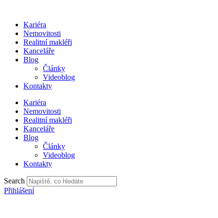
Přejít
k
Kariéra
obsahu
Nemovitosti
Realitní makléři
Kanceláře
Blog
Články
Videoblog
Kontakty
Kariéra
Nemovitosti
Realitní makléři
Kanceláře
Blog
Články
Videoblog
Kontakty
Search
Přihlášení