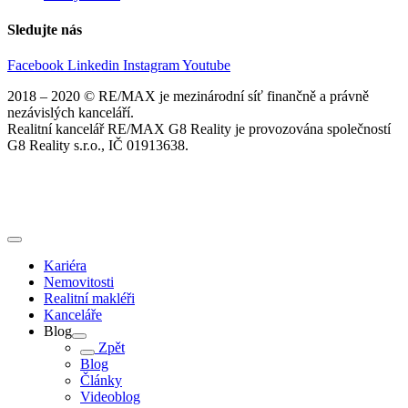
Sledujte nás
Facebook
Linkedin
Instagram
Youtube
2018 – 2020 © RE/MAX je mezinárodní síť finančně a právně
nezávislých kanceláří.
Realitní kancelář RE/MAX G8 Reality je provozována společností
G8 Reality s.r.o., IČ 01913638.
Kariéra
Nemovitosti
Realitní makléři
Kanceláře
Blog
Zpět
Blog
Články
Videoblog