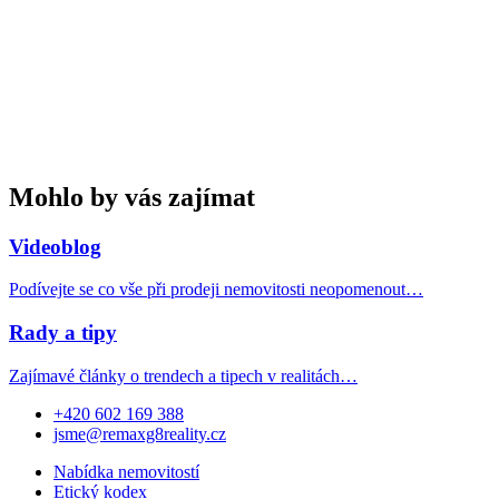
Mohlo by vás zajímat
Videoblog
Podívejte se co vše při prodeji nemovitosti neopomenout…
Rady a tipy
Zajímavé články o trendech a tipech v realitách…
+420 602 169 388
jsme@remaxg8reality.cz
Nabídka nemovitostí
Etický kodex