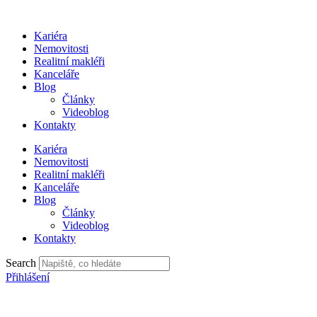
Přejít
k
Kariéra
obsahu
Nemovitosti
Realitní makléři
Kanceláře
Blog
Články
Videoblog
Kontakty
Kariéra
Nemovitosti
Realitní makléři
Kanceláře
Blog
Články
Videoblog
Kontakty
Search
Přihlášení