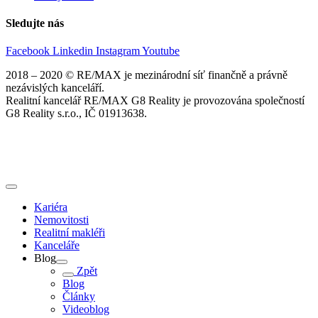
Sledujte nás
Facebook
Linkedin
Instagram
Youtube
2018 – 2020 © RE/MAX je mezinárodní síť finančně a právně
nezávislých kanceláří.
Realitní kancelář RE/MAX G8 Reality je provozována společností
G8 Reality s.r.o., IČ 01913638.
Kariéra
Nemovitosti
Realitní makléři
Kanceláře
Blog
Zpět
Blog
Články
Videoblog