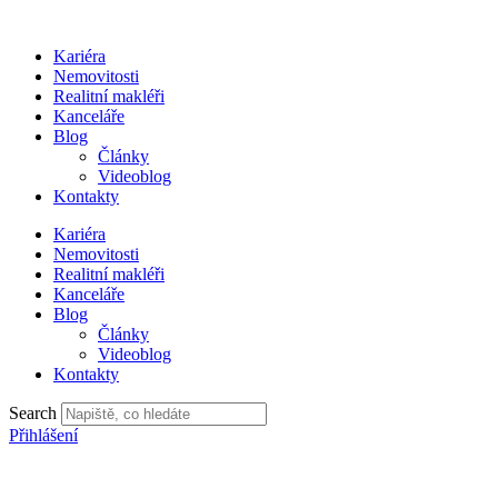
Přejít
k
Kariéra
obsahu
Nemovitosti
Realitní makléři
Kanceláře
Blog
Články
Videoblog
Kontakty
Kariéra
Nemovitosti
Realitní makléři
Kanceláře
Blog
Články
Videoblog
Kontakty
Search
Přihlášení