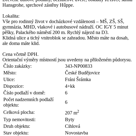
Hansgrohe, sprchové zástěny Hűppe.
Lokalita:
Vše pro rodinný život v docházkové vzdálenosti – MŠ, ZŠ, SŠ,
gymnázia, MHD, vlakové i autobusové nádraží. OC IGY 5 minut
pěšky, Palackého náměstí 200 m. Rychlý nájezd na D3.
Klidná ulice a tichý vnitroblok se zahradou. Město máte na dosah,
ale doma máte klid.
Cena včetně DPH.
Orientační výměry místností jsou uvedeny na přiloženém půdorysu.
Číslo zakázky:
343-NP00833
Město:
České Budějovice
Ulice:
Fráni Šrámka
Dispozice:
4+kk
Číslo podlaží v domě:
6
Počet nadzemních podlaží
6
objektu:
2
Celková plocha:
207 m
Typ nemovitosti:
Byty
Druh objektu:
Cihlová
Stav objektu:
Novostavba