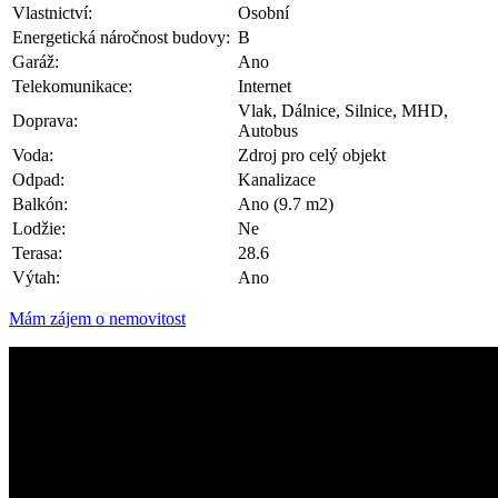
Vlastnictví:
Osobní
Energetická náročnost budovy:
B
Garáž:
Ano
Telekomunikace:
Internet
Vlak, Dálnice, Silnice, MHD,
Doprava:
Autobus
Voda:
Zdroj pro celý objekt
Odpad:
Kanalizace
Balkón:
Ano (9.7 m2)
Lodžie:
Ne
Terasa:
28.6
Výtah:
Ano
Mám zájem o nemovitost