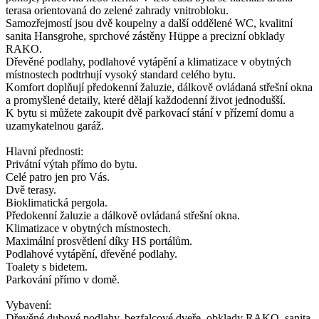
terasa orientovaná do zelené zahrady vnitrobloku.
Samozřejmostí jsou dvě koupelny a další oddělené WC, kvalitní
sanita Hansgrohe, sprchové zástěny Hüppe a precizní obklady
RAKO.
Dřevěné podlahy, podlahové vytápění a klimatizace v obytných
místnostech podtrhují vysoký standard celého bytu.
Komfort doplňují předokenní žaluzie, dálkově ovládaná střešní okna
a promyšlené detaily, které dělají každodenní život jednodušší.
K bytu si můžete zakoupit dvě parkovací stání v přízemí domu a
uzamykatelnou garáž.
Hlavní přednosti:
Privátní výtah přímo do bytu.
Celé patro jen pro Vás.
Dvě terasy.
Bioklimatická pergola.
Předokenní žaluzie a dálkově ovládaná střešní okna.
Klimatizace v obytných místnostech.
Maximální prosvětlení díky HS portálům.
Podlahové vytápění, dřevěné podlahy.
Toalety s bidetem.
Parkování přímo v domě.
Vybavení:
Dřevěné dubové podlahy, bezfalcové dveře, obklady RAKO, sanita