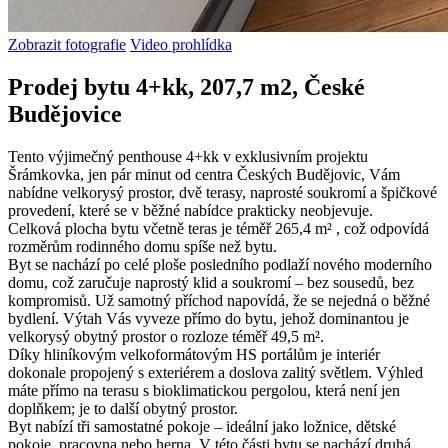
Zobrazit fotografie
Video prohlídka
Prodej bytu 4+kk, 207,7 m2, České
Budějovice
Tento výjimečný penthouse 4+kk v exklusivním projektu
Šrámkovka, jen pár minut od centra Českých Budějovic, Vám
nabídne velkorysý prostor, dvě terasy, naprosté soukromí a špičkové
provedení, které se v běžné nabídce prakticky neobjevuje.
Celková plocha bytu včetně teras je téměř 265,4 m² , což odpovídá
rozměrům rodinného domu spíše než bytu.
Byt se nachází po celé ploše posledního podlaží nového moderního
domu, což zaručuje naprostý klid a soukromí – bez sousedů, bez
kompromisů. Už samotný příchod napovídá, že se nejedná o běžné
bydlení. Výtah Vás vyveze přímo do bytu, jehož dominantou je
velkorysý obytný prostor o rozloze téměř 49,5 m².
Díky hliníkovým velkoformátovým HS portálům je interiér
dokonale propojený s exteriérem a doslova zalitý světlem. Výhled
máte přímo na terasu s bioklimatickou pergolou, která není jen
doplňkem; je to další obytný prostor.
Byt nabízí tři samostatné pokoje – ideální jako ložnice, dětské
pokoje, pracovna nebo herna. V této části bytu se nachází druhá