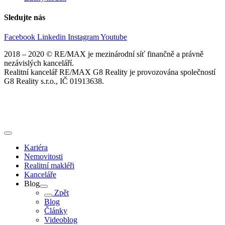
Sledujte nás
Facebook
Linkedin
Instagram
Youtube
2018 – 2020 © RE/MAX je mezinárodní síť finančně a právně
nezávislých kanceláří.
Realitní kancelář RE/MAX G8 Reality je provozována společností
G8 Reality s.r.o., IČ 01913638.
Kariéra
Nemovitosti
Realitní makléři
Kanceláře
Blog
Zpět
Blog
Články
Videoblog